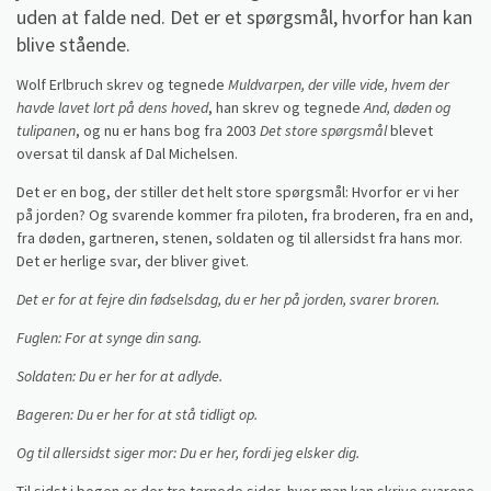
uden at falde ned. Det er et spørgsmål, hvorfor han kan
blive stående.
Wolf Erlbruch skrev og tegnede
Muldvarpen, der ville vide, hvem der
havde lavet lort på dens hoved
, han skrev og tegnede
And, døden og
tulipanen
, og nu er hans bog fra 2003
Det store spørgsmål
blevet
oversat til dansk af Dal Michelsen.
Det er en bog, der stiller det helt store spørgsmål: Hvorfor er vi her
på jorden? Og svarende kommer fra piloten, fra broderen, fra en and,
fra døden, gartneren, stenen, soldaten og til allersidst fra hans mor.
Det er herlige svar, der bliver givet.
Det er for at fejre din fødselsdag, du er her på jorden, svarer broren.
Fuglen: For at synge din sang.
Soldaten: Du er her for at adlyde.
Bageren: Du er her for at stå tidligt op.
Og til allersidst siger mor: Du
er her, fordi jeg elsker dig.