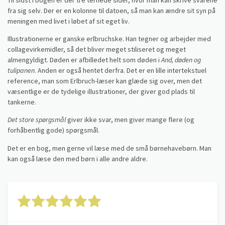
Til sidst i bogen er der tre ternede sider, hvor man kan skrive svarene
fra sig selv. Der er en kolonne til datoen, så man kan ændre sit syn på
meningen med livet i løbet af sit eget liv.
Illustrationerne er ganske erlbruchske. Han tegner og arbejder med
collagevirkemidler, så det bliver meget stiliseret og meget
almengyldigt. Døden er afbilledet helt som døden i
And, døden og
tulipanen
. Anden er også hentet derfra. Det er en lille intertekstuel
reference, man som Erlbruch-læser kan glæde sig over, men det
væsentlige er de tydelige illustrationer, der giver god plads til
tankerne.
Det store spørgsmål
giver ikke svar, men giver mange flere (og
forhåbentlig gode) spørgsmål.
Det er en bog, men gerne vil læse med de små børnehavebørn. Man
kan også læse den med børn i alle andre aldre.