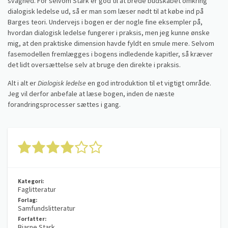
svaghed. For selvom Stark er god til at brede budskabet omkring
dialogisk ledelse ud, så er man som læser nødt til at købe ind på
Barges teori. Undervejs i bogen er der nogle fine eksempler på,
hvordan dialogisk ledelse fungerer i praksis, men jeg kunne ønske
mig, at den praktiske dimension havde fyldt en smule mere. Selvom
fasemodellen fremlægges i bogens indledende kapitler, så kræver
det lidt oversættelse selv at bruge den direkte i praksis.
Alt i alt er
Dialogisk ledelse
en god introduktion til et vigtigt område.
Jeg vil derfor anbefale at læse bogen, inden de næste
forandringsprocesser sættes i gang.
Kategori:
Faglitteratur
Forlag:
Samfundslitteratur
Forfatter:
Bjarne Stark