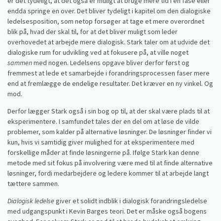
er det tydeligt, at det også er muligt at bruge mere tid i en fase eller
endda springe en over. Det bliver tydeligt i kapitel om den dialogiske
ledelsesposition, som netop forsøger at tage et mere overordnet
blik på, hvad der skal til, for at det bliver muligt som leder
overhovedet at arbejde mere dialogisk. Stark taler om at udvide det
dialogiske rum for udvikling ved at fokusere på, at ville noget
sammen
med nogen. Ledelsens opgave bliver derfor først og
fremmest at lede et samarbejde i forandringsprocessen faser mere
end at fremlægge de endelige resultater. Det kræver en ny vinkel. Og
mod.
Derfor lægger Stark også i sin bog op til, at der skal være plads til at
eksperimentere. I samfundet tales der en del om at løse de vilde
problemer, som kalder på alternative løsninger. De løsninger finder vi
kun, hvis vi samtidig giver mulighed for at eksperimentere med
forskellige måder at finde løsningerne på. Ifølge Stark kan denne
metode med sit fokus på involvering være med til at finde alternative
løsninger, fordi medarbejdere og ledere kommer til at arbejde langt
tættere sammen.
Dialogisk ledelse
giver et solidt indblik i dialogisk forandringsledelse
med udgangspunkt i Kevin Barges teori. Det er måske også bogens