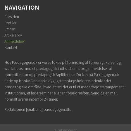
NAVIGATION
Forsiden
Profiler
Emner
Artikelarkiv
Anmeldelser
Kontakt
Hos Pædagogen.dk er vores fokus på formidling af foredrag, kurser og
workshops med et pædagogisk indhold samt boganmeldelser af
børnelitteratur og pædagogisk faglitteratur. Du kan på Pædagogen.dk
finde og booke Danmarks dygtigste oplægsholdere indenfor det
pædagogiske område, hvad enten det er til et medarbejderarrangement i
institutionen, et lederseminar eller en forældreaften. Send os en mail,
normalt svarer indenfor 24 timer.
Redaktionen [snabel-a] paedagogen.dk.
Dudal Webdesign