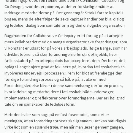
forandringsproces i en række dele som fx Co-Mission, Co-Action og
Co-Design, hvor det er pointen, at der er forskellige måder at
inddrage medarbejderne på. Det gennemgår Stark i første kapitel i
bogen, mens de efterfølgende seks kapitler handler om bl.a. dialog
og ledelse, dialog som samtaleform og den dialogiske organisation.
Baggrunden for Collaborative Co-Inquiry er et forsøg på at arbejde
mere kollaborativt med de mange organisatoriske forandringer, som
vi konstant er udsat for på vores arbejdsplads. Ifølge Barge, som har
udviklet teorien, så sker forandringerne først i det øjeblik, hvor
fællesskabet på en arbejdsplads har accepteret dem. Derfor er det
oplagt i langt højere grad at fokusere på, hvordan fællesskabet kan
involveres undervejs i processen. Frem for blot at fremlægge den
færdige forandringsproces og så håbe på, at alle er med.
Forandringsledelse bliver i denne sammenhæng derfor en proces,
hvor ledelse og medarbejdere i fællesskab både undersøger,
implementerer og reflekterer over forandringerne. Der er i høj grad
tale om en samskabende ledelsesform.
Metoden hviler som sagt på en fast fasemodel, som det er
meningen, at en forandringsproces skal igennem. Det kan naturligvis
virke lidt som en spændetrøje, men når man læser gennemgangen,