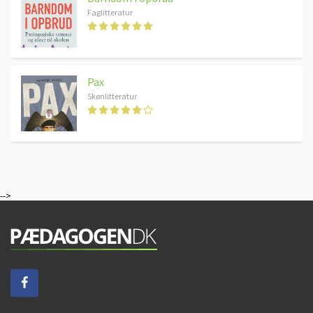
Faglitteratur
Pax
Skønlitteratur
-->