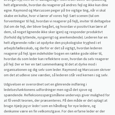
helt afgørende, hvordan du reagerer på andres fejl og ikke kun dine
egne. Raymond og Marcussen peger på tre vigtige ting, når vi skal
skabe en kultur, hvor vi lærer af vores fejl: Sæt scenen (tal om
forventninger til fejl, hvordan vi reagerer på fejl), inviter til deltagelse
(tal om de fejl, der bliver begået, og hvordan vi positivt kan lære af
dem, så noget lignende ikke sker igen) og responder produktivt
(forhold dig lyttende, nysgerrigt og anerkendende). Lederen har en
helt afgørende rolle i at opdyrke den psykologiske tryghed i et
arbejdsfællesskab, og derfor er det så vigtigt, hvordan lederen
reagerer på fejl. Igen indeholder bogen en række gode idéer til,
hvordan du som leder kan reflektere over, hvordan du selv reagerer
på fejl. Der er her en tæt sammenhæng til det at dyrke mod i
organisationen og dig selv som leder. Raymond og Marcussen skriver
om det at udleve sine værdier, så lederen står ved kernen i sig selv.
Udgivelsen er overordnet set en glimrende indføring i
ledelsesfunktionens udfordringer men også det sjove og
spændende. Refleksionsspørgsmålene undervejs giver mulighed for
at få vendt teorien, der præsenteres. På den måde er det oplagt at
bruge
Hjælp jeg er leder!
som en håndbog for nye ledere, og
denkunne være en fin velkomstgave. For den erfarne leder er der