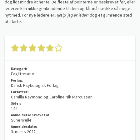
dog lidt mindre at hente. De fleste af pointerne er beskrevet før, eller
lederen kan nikke genkendende til dem og får måske ikke så meget
nyt med. For nye ledere er
Hjælp, jeg er leder!
dog et glimrende sted
at starte.
Kategori:
Faglitteratur
Forlag:
Dansk Psykologisk Forlag
Forfatter:
Camilla Raymond og Caroline Nik Marcussen
Sider:
144
Anmeldelse skrevet af:
Sune Weile
Anmeldesdato:
3. marts 2022