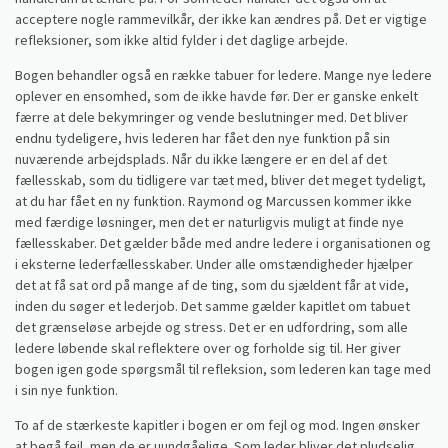
acceptere nogle rammevilkår, der ikke kan ændres på. Det er vigtige
refleksioner, som ikke altid fylder i det daglige arbejde.
Bogen behandler også en række tabuer for ledere. Mange nye ledere
oplever en ensomhed, som de ikke havde før. Der er ganske enkelt
færre at dele bekymringer og vende beslutninger med. Det bliver
endnu tydeligere, hvis lederen har fået den nye funktion på sin
nuværende arbejdsplads. Når du ikke længere er en del af det
fællesskab, som du tidligere var tæt med, bliver det meget tydeligt,
at du har fået en ny funktion. Raymond og Marcussen kommer ikke
med færdige løsninger, men det er naturligvis muligt at finde nye
fællesskaber. Det gælder både med andre ledere i organisationen og
i eksterne lederfællesskaber. Under alle omstændigheder hjælper
det at få sat ord på mange af de ting, som du sjældent får at vide,
inden du søger et lederjob. Det samme gælder kapitlet om tabuet
det grænseløse arbejde og stress. Det er en udfordring, som alle
ledere løbende skal reflektere over og forholde sig til. Her giver
bogen igen gode spørgsmål til refleksion, som lederen kan tage med
i sin nye funktion.
To af de stærkeste kapitler i bogen er om fejl og mod. Ingen ønsker
at begå fejl, men de er uundgåelige. Som leder bliver det pludselig