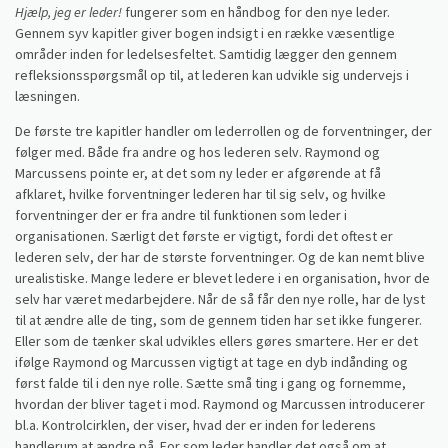
Hjælp, jeg er leder!
fungerer som en håndbog for den nye leder.
Gennem syv kapitler giver bogen indsigt i en række væsentlige
områder inden for ledelsesfeltet. Samtidig lægger den gennem
refleksionsspørgsmål op til, at lederen kan udvikle sig undervejs i
læsningen.
De første tre kapitler handler om lederrollen og de forventninger, der
følger med. Både fra andre og hos lederen selv. Raymond og
Marcussens pointe er, at det som ny leder er afgørende at få
afklaret, hvilke forventninger lederen har til sig selv, og hvilke
forventninger der er fra andre til funktionen som leder i
organisationen. Særligt det første er vigtigt, fordi det oftest er
lederen selv, der har de største forventninger. Og de kan nemt blive
urealistiske. Mange ledere er blevet ledere i en organisation, hvor de
selv har været medarbejdere. Når de så får den nye rolle, har de lyst
til at ændre alle de ting, som de gennem tiden har set ikke fungerer.
Eller som de tænker skal udvikles ellers gøres smartere. Her er det
ifølge Raymond og Marcussen vigtigt at tage en dyb indånding og
først falde til i den nye rolle. Sætte små ting i gang og fornemme,
hvordan der bliver taget i mod. Raymond og Marcussen introducerer
bl.a. Kontrolcirklen, der viser, hvad der er inden for lederens
handlerum at ændre på. For som leder handler det også om at