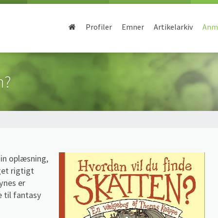
Profiler
Emner
Artikelarkiv
Anme
n?
din oplæsning,
et rigtigt
synes er
 til fantasy