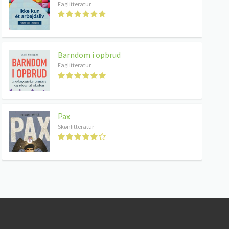
Faglitteratur
Barndom i opbrud
Faglitteratur
Pax
Skønlitteratur