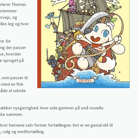
viterer Thomas
 bestemmer
ervejs, og
ælles leg og hvor
ne. De
ring der passer
 se, hvordan
uge sproget på
, som passer til
n med en flok
måde at udvide
er vækker nysgerrighed. Hver side gemmer på små visuelle
rske sammen.
hvor børnene selv former fortællingen. Det er en genial idé til
e, valg og medfortælling.