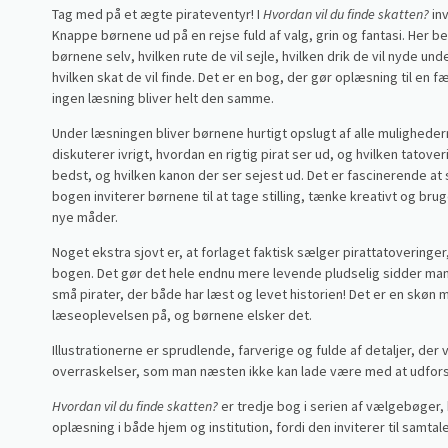
Tag med på et ægte pirateventyr! I
Hvordan vil du finde skatten?
in
Knappe børnene ud på en rejse fuld af valg, grin og fantasi. Her
børnene selv, hvilken rute de vil sejle, hvilken drik de vil nyde und
hvilken skat de vil finde. Det er en bog, der gør oplæsning til en f
ingen læsning bliver helt den samme.
Under læsningen bliver børnene hurtigt opslugt af alle muligheder
diskuterer ivrigt, hvordan en rigtig pirat ser ud, og hvilken tatove
bedst, og hvilken kanon der ser sejest ud. Det er fascinerende at
bogen inviterer børnene til at tage stilling, tænke kreativt og br
nye måder.
Noget ekstra sjovt er, at forlaget faktisk sælger pirattatoveringer
bogen. Det gør det hele endnu mere levende pludselig sidder ma
små pirater, der både har læst og levet historien! Det er en skøn 
læseoplevelsen på, og børnene elsker det.
Illustrationerne er sprudlende, farverige og fulde af detaljer, d
overraskelser, som man næsten ikke kan lade være med at udfo
Hvordan vil du finde skatten?
er tredje bog i serien af vælgebøger, 
oplæsning i både hjem og institution, fordi den inviterer til samtal