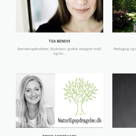
TEA BENDIX
Børnebogsforfatter, illustrator, grafisk designer mdD
Pædagog og tid
og for...