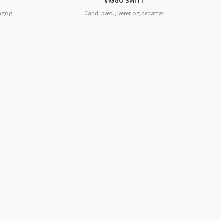
VIGGO SMITT
dagog
Cand. pæd., lærer og debattør