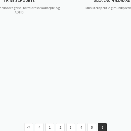
TRINE SCHOUBYE
ULLA LAU HYLDGÅRD
rneinddragelse, forældresamarbejde og
Musikterapeut og musikpæ
ADHD
1
2
3
4
5
6