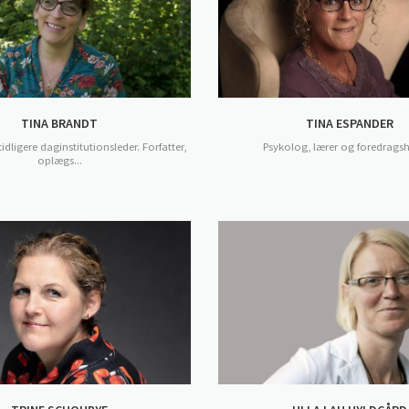
TINA BRANDT
TINA ESPANDER
ligere daginstitutionsleder. Forfatter,
Psykolog, lærer og foredrags
oplægs...