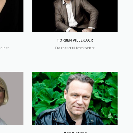
TORBEN VILLEKJÆR
holder
Fra rocker til iværksætter