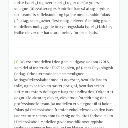
dette tydeligt og overskueligt og er derfor yderst
velegnet til evalueringer. Modellen kan så at sige rydde
op i teamets refleksioner og hjælpe med at holde fokus
på tiltag, som gavner flest mulige elever. Samtidig giver
modellens indbyggede bekymringsskala tydeligt blik for,
hvilke elever der har størst behov for en indsats.
[1]
Orkestermodellen i den gamle udgave udkom i 2016,
som del af materialet TAKT i skolen, på Dansk Psykologisk
Forlag. Orkestermodellen sammenligner
læringsfællesskaber med et orkester, hvor alle har en
rolle, og hvor trivslen bærer præg af, hvordan netop
dette orkesters deltagere fungerer indbyrdes. Orkestret
udgør alle aktører; elever, elevernes forældre og det
professionelle team. Da modellen er velegnet til at holde
fokus på fællesskaber, fremfor enkeltelever kan den især
understøtte teams som føler sig nedslidte i forhold til uro
i fællesskabet. Modellen giver overblik over typiske
reaktionsmønstre hos elever i en klasse, og kan vise,