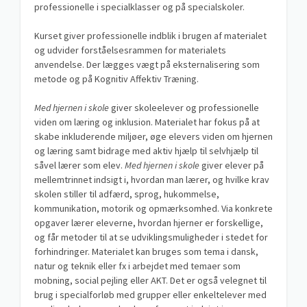
professionelle i specialklasser og på specialskoler.
Kurset giver professionelle indblik i brugen af materialet
og udvider forståelsesrammen for materialets
anvendelse. Der lægges vægt på eksternalisering som
metode og på Kognitiv Affektiv Træning.
Med hjernen i skole
giver skoleelever og professionelle
viden om læring og inklusion. Materialet har fokus på at
skabe inkluderende miljøer, øge elevers viden om hjernen
og læring samt bidrage med aktiv hjælp til selvhjælp til
såvel lærer som elev.
Med hjernen i skole
giver elever på
mellemtrinnet indsigt i, hvordan man lærer, og hvilke krav
skolen stiller til adfærd, sprog, hukommelse,
kommunikation, motorik og opmærksomhed. Via konkrete
opgaver lærer eleverne, hvordan hjerner er forskellige,
og får metoder til at se udviklingsmuligheder i stedet for
forhindringer. Materialet kan bruges som tema i dansk,
natur og teknik eller fx i arbejdet med temaer som
mobning, social pejling eller AKT. Det er også velegnet til
brug i specialforløb med grupper eller enkeltelever med