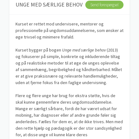
UNGE MED SÆRLIGE BEHOV
Send forespørgsel
Kurset er rettet mod undervisere, mentorer og
professionelle på ungdomsuddannelserne, som ønsker at
øge trivsel og minimere frafald.
Kurset bygger på bogen
Unge med særlige behov
(2013)
og fokuserer på simple, konkrete og inkluderende tiltag
og på realistiske metoder til at øge de unges oplevelse
af sammenhæng, begribelighed og håndterbarhed. Målet
er at give praksisnære og relevante handlemuligheder,
uden at fjerne fokus fra den faglige undervisning.
Flere og flere unge har brug for ekstra støtte, hvis de
skal kunne gennemføre deres ungdomsuddannelse.
Mange er særligt sårbare, fordi de har været udsat for
mobning, har diagnoser eller af andre grunde føler sig
anderledes. Fælles for dem er, at de ikke trives. Men med
den rette hjælp og pædagogik er der stor sandsynlighed
for, at disse unge vil kunne klare deres