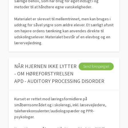
særlige behov, som har brug for øget indsigt i og
metoder til at håndtere egne vanskeligheder.
Materialet er skrevet til mellemtrinnet, men kan bruges i
uddrag for såvel yngre som ældre elever. Et særligt afsnit
om højere ordens tænkning kan anvendes direkte til
udskolingselever. Materialet består af en elevbog og en
lærervejledning.
NÅR HJERNEN IKKE LYTTER
Send forespørgsel
- OM HØREFORSTYRELSEN
APD - AUDITORY PROCESSING DISORDER
Kurset er rettet mod læringsformidlere på
småbørnsområdet og i skoleregi, inkl. læsevejledere,
talehørekonsulenter/audiologopæder og PPR-
psykologer.