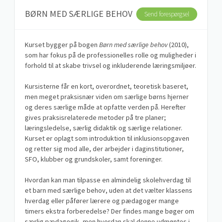
BØRN MED SÆRLIGE BEHOV
Send forespørgsel
Kurset bygger på bogen
Børn med særlige behov
(2010),
som har fokus på de professionelles rolle og muligheder i
forhold til at skabe trivsel og inkluderende læringsmiljøer.
Kursisterne får en kort, overordnet, teoretisk baseret,
men meget praksisnær viden om særlige børns hjerner
og deres særlige måde at opfatte verden på. Herefter
gives praksisrelaterede metoder på tre planer;
læringsledelse, særlig didaktik og særlige relationer.
Kurset er oplagt som introduktion til inklusionsopgaven
og retter sig mod alle, der arbejder i daginstitutioner,
SFO, klubber og grundskoler, samt foreninger.
Hvordan kan man tilpasse en almindelig skolehverdag til
et barn med særlige behov, uden at det vælter klassens
hverdag eller påfører lærere og pædagoger mange
timers ekstra forberedelse? Der findes mange bøger om
særlig pædagogik, men hvordan skal denne udmøntes i