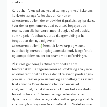
imellem.
Kurset har fokus på analyse af læring og trivsel i skolens
konkrete læringsfællesskaber. Kernen er
Orkestermodellen, der er udviklet til praksis, og i praksis,
hvor den er gennemprøvet af over 100 begejstrede
teams, som alle har været med til at give såvel positiv,
som negativ, feedback. Deres tilbagemeldinger har
betydet, at den nye udgave af
Orkestermodellen
[1]
fremstår knivskarp og visuelt
overskuelig. Kurset er oplagt som skoleudviklingsforløb
og som problemknuser for teams med udfordringer.
På kurset gennemgås Orkestermodellen som
teamredskab. Deltagerne lærer at udfylde og analysere
en orkestermodel og koble den til relevant, pædagogisk
praksis. Kurset er praksisnært og gør deltagerne i stand
til at anvende Orkestermodellen som en visuel
analysemodel, der skaber overblik over fællesskabets
trivsel og læring. Rollerne i læringsfællesskaber er
dynamiske, situations- og relationsafhængige og altid del
af et
komplekst og foranderligt fællesskab
. Modellen viser