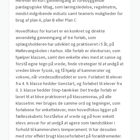
Herefter en kort gennemgang af forebyggende
pædagogiske tiltag, som læringsledelse, regelmatrix,
mindst indgribende indsats samt teamets muligheder for
brug af plan A, plan B eller Plan C
Hovedfokus for kurset er en konkret og direkte
anvendelig gennemgang af tre forløb, som
oplægsholderen har udviklet og praktiseret i 5 år, på
Møllevangskolen i Aarhus. Alle forløb er elevkurser, som
hjælper klassen, samt den enkelte elev med at sanse og
forstå egne tegn på vrede, finde strategier til at undgå at
vreden bliver fysisk, og få hjælp af kammerater og
voksne, når vredesudbruddet er ovre. Forløbet til elever
fra 4. 9. klasse hedder Genstart, og forløbet til elever fra
0. 3. klasse hedder Stop-tænk-kør. Det tredje forløb er
lavet til at blive praktiseret på klasseniveau, på alle
klassetrin. Her bruges de samme ord og tegninger, som
forløbene for enkeltelever, men hovedfokus ligger på
fællesskabets forståelse af vrede og på hver enkelt
elevs ansvar for at undgå at agere som tændstikker i
forhold til kammeraters temperament. Vi har desuden
med stor effekt brugt klasseforløbet på forældremøder.