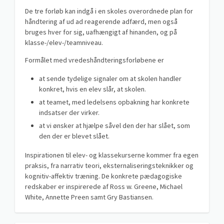
De tre forløb kan indgå i en skoles overordnede plan for
håndtering af ud ad reagerende adfærd, men også
bruges hver for sig, uafhængigt af hinanden, og på
klasse-/elev-/teamniveau.
Formålet med vredeshåndteringsforløbene er
at sende tydelige signaler om at skolen handler
konkret, hvis en elev slår, at skolen.
at teamet, med ledelsens opbakning har konkrete
indsatser der virker.
at vi ønsker at hjælpe såvel den der har slået, som
den der er blevet slået.
Inspirationen til elev- og klassekurserne kommer fra egen
praksis, fra narrativ teori, eksternaliseringsteknikker og
kognitiv-affektiv træning. De konkrete pædagogiske
redskaber er inspirerede af Ross w. Greene, Michael
White, Annette Preen samt Gry Bastiansen.