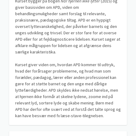
Kurset bygger på bogen
Når hjernen ikke lytter
(2015) og
giver basisviden om APD, viden om
behandlingsmuligheder samt forslag til relevante,
praksisnære, pædagogiske tiltag. APD er en hyppigt
overset lyttevanskelighed, der påvirker barnets og den
unges udvikling og trivsel. Der er stor fare for at overse
APD eller for at fejldiagnosticere lidelsen. Kurset søger at
afklare målgruppen for lidelsen og at afgrænse dens
særlige karakteristika.
Kurset giver viden om, hvordan APD kommer til udtryk,
hvad der forårsager problemerne, og hvad man som
forælder, pædagog, lærer eller anden professionel kan
gøre for at støtte barnet og den unge med dårlige
lyttefærdigheder. APD skyldes ikke nedsat hørelse, men
at hjernen ikke formår at skelne lydene, zoome ind på
relevant lyd, sortere lyde og skabe mening. Børn med
APD har derfor ofte svært ved at forstå det talte sprog og
kan have besvær med fx læse-stave-tilegnelsen.