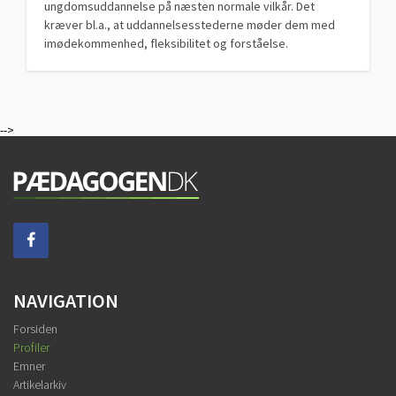
ungdomsuddannelse på næsten normale vilkår. Det
kræver bl.a., at uddannelsesstederne møder dem med
imødekommenhed, fleksibilitet og forståelse.
-->
NAVIGATION
Forsiden
Profiler
Emner
Artikelarkiv