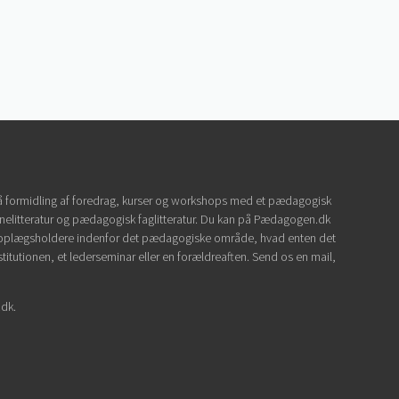
 formidling af foredrag, kurser og workshops med et pædagogisk
elitteratur og pædagogisk faglitteratur. Du kan på Pædagogen.dk
 oplægsholdere indenfor det pædagogiske område, hvad enten det
stitutionen, et lederseminar eller en forældreaften. Send os en mail,
dk.