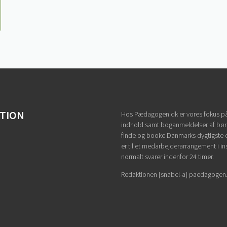
ATION
Hos Pædagogen.dk er vores fokus på
indhold samt boganmeldelser af børn
finde og booke Danmarks dygtigste
er til et medarbejderarrangement i in
normalt svarer indenfor 24 timer.
Redaktionen [snabel-a] paedagogen.