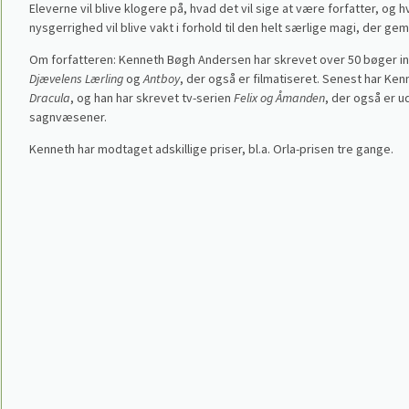
Eleverne vil blive klogere på, hvad det vil sige at være forfatter, og 
nysgerrighed vil blive vakt i forhold til den helt særlige magi, der ge
Om forfatteren: Kenneth Bøgh Andersen har skrevet over 50 bøger ind
Djævelens Lærling
og
Antboy
, der også er filmatiseret. Senest har K
Dracula
, og han har skrevet tv-serien
Felix og Åmanden
, der også er
sagnvæsener.
Kenneth har modtaget adskillige priser, bl.a. Orla-prisen tre gange.