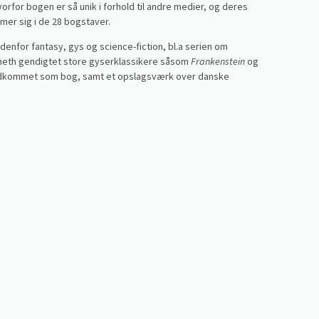
hvorfor bogen er så unik i forhold til andre medier, og deres
mmer sig i de 28 bogstaver.
enfor fantasy, gys og science-fiction, bl.a serien om
enneth gendigtet store gyserklassikere såsom
Frankenstein
og
 udkommet som bog, samt et opslagsværk over danske