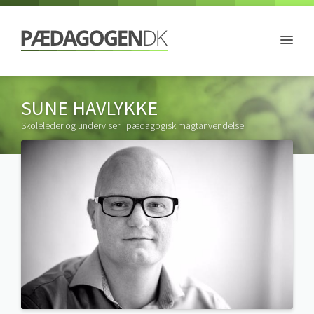
SUNE HAVLYKKE
Skoleleder og underviser i pædagogisk magtanvendelse