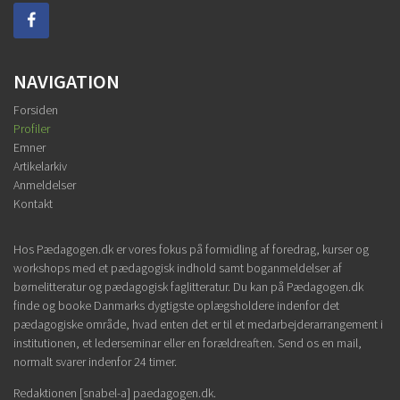
NAVIGATION
Forsiden
Profiler
Emner
Artikelarkiv
Anmeldelser
Kontakt
Hos Pædagogen.dk er vores fokus på formidling af foredrag, kurser og
workshops med et pædagogisk indhold samt boganmeldelser af
børnelitteratur og pædagogisk faglitteratur. Du kan på Pædagogen.dk
finde og booke Danmarks dygtigste oplægsholdere indenfor det
pædagogiske område, hvad enten det er til et medarbejderarrangement i
institutionen, et lederseminar eller en forældreaften. Send os en mail,
normalt svarer indenfor 24 timer.
Redaktionen [snabel-a] paedagogen.dk.