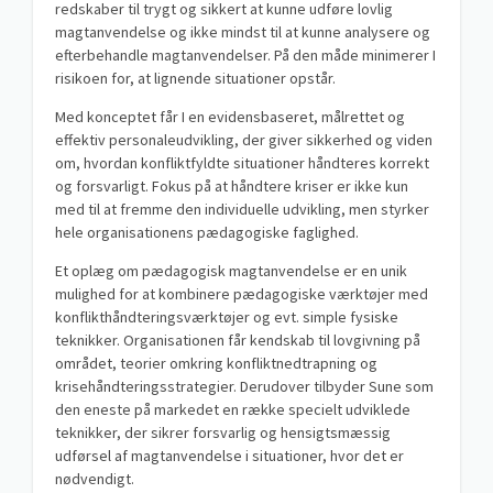
redskaber til trygt og sikkert at kunne udføre lovlig
magtanvendelse og ikke mindst til at kunne analysere og
efterbehandle magtanvendelser. På den måde minimerer I
risikoen for, at lignende situationer opstår.
Med konceptet får I en evidensbaseret, målrettet og
effektiv personaleudvikling, der giver sikkerhed og viden
om, hvordan konfliktfyldte situationer håndteres korrekt
og forsvarligt. Fokus på at håndtere kriser er ikke kun
med til at fremme den individuelle udvikling, men styrker
hele organisationens pædagogiske faglighed.
Et oplæg om pædagogisk magtanvendelse er en unik
mulighed for at kombinere pædagogiske værktøjer med
konflikthåndteringsværktøjer og evt. simple fysiske
teknikker. Organisationen får kendskab til lovgivning på
området, teorier omkring konfliktnedtrapning og
krisehåndteringsstrategier. Derudover tilbyder Sune som
den eneste på markedet en række specielt udviklede
teknikker, der sikrer forsvarlig og hensigtsmæssig
udførsel af magtanvendelse i situationer, hvor det er
nødvendigt.