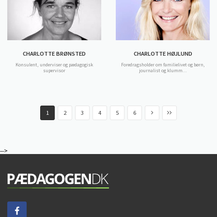
CHARLOTTE BRØNSTED
CHARLOTTE HØJLUND
Konsulent, underviser og pædagogisk
Foredragsholder om familielivet og børn,
supervisor
journalist og klumm...
1
2
3
4
5
6
-->