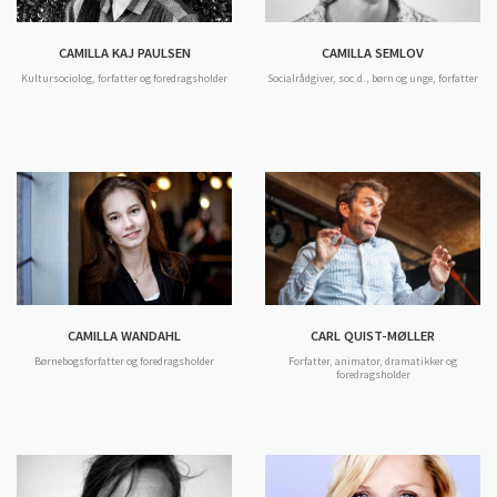
CAMILLA KAJ PAULSEN
CAMILLA SEMLOV
Kultursociolog, forfatter og foredragsholder
Socialrådgiver, soc.d., børn og unge, forfatter
CAMILLA WANDAHL
CARL QUIST-MØLLER
Børnebogsforfatter og foredragsholder
Forfatter, animator, dramatikker og
foredragsholder