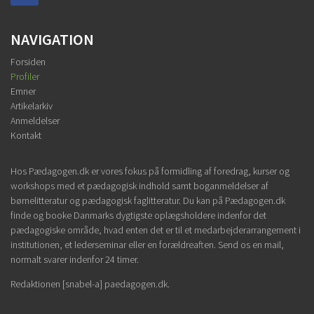
NAVIGATION
Forsiden
Profiler
Emner
Artikelarkiv
Anmeldelser
Kontakt
Hos Pædagogen.dk er vores fokus på formidling af foredrag, kurser og
workshops med et pædagogisk indhold samt boganmeldelser af
børnelitteratur og pædagogisk faglitteratur. Du kan på Pædagogen.dk
finde og booke Danmarks dygtigste oplægsholdere indenfor det
pædagogiske område, hvad enten det er til et medarbejderarrangement i
institutionen, et lederseminar eller en forældreaften. Send os en mail,
normalt svarer indenfor 24 timer.
Redaktionen [snabel-a] paedagogen.dk.