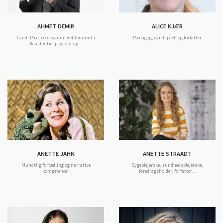
AHMET DEMIR
ALICE KJÆR
Cand. Pæd. og eksamineret terapeut i
Pædagog, cand. pæd. og forfatter
eksistentiel psykoterap...
ANETTE JAHN
ANETTE STRAADT
Mundtlig fortælling og narrative
Sygeplejerske, sundhedsplejerske,
kompetencer
foredragsholder, forfatter...