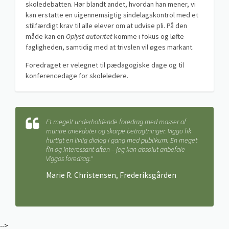
skoledebatten. Hør blandt andet, hvordan han mener, vi
kan erstatte en uigennemsigtig sindelagskontrol med et
stilfærdigt krav til alle elever om at udvise pli. På den
måde kan en
Oplyst autoritet
komme i fokus og løfte
fagligheden, samtidig med at trivslen vil øges markant.
Foredraget er velegnet til pædagogiske dage og til
konferencedage for skoleledere.
Et megelt underholdende foredrag med masser af
muntre anekdoter og skarpe betragtninger. Viggo fik
hurtigt en livlig dialog i gang med publikum. En meget
fin og interessant aften – jeg kan absolut anbefale
Viggos foredrag."
Marie R. Christensen, Frederiksgården
-->