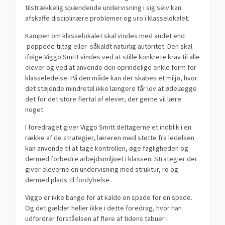
tilstrækkelig spændende undervisning i sig selv kan
afskaffe disciplinære problemer og uro i klasselokalet.
Kampen om klasselokalet skal vindes med andet end
poppede tiltag eller såkaldt naturlig autoritet. Den skal
ifølge Viggo Smitt vindes ved at stille konkrete krav til alle
elever og ved at anvende den oprindelige enkle form for
klasseledelse. På den måde kan der skabes et miljø, hvor
det støjende mindretal ikke længere får lov at ødelægge
det for det store flertal af elever, der gerne vil lære
noget.
I foredraget giver Viggo Smitt deltagerne et indblik i en
række af de strategier, læreren med støtte fra ledelsen
kan anvende til at tage kontrollen, øge fagligheden og
dermed forbedre arbejdsmiljøet i klassen. Strategier der
giver eleverne en undervisning med struktur, ro og
dermed plads til fordybelse.
Viggo er ikke bange for at kalde en spade for en spade.
Og det gælder heller ikke i dette foredrag, hvor han
udfordrer forståelsen af flere af tidens tabuer i