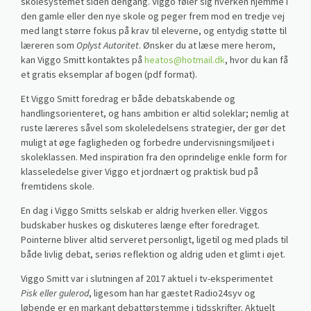
skolesystemet siden dengang. Viggo føler sig hverken hjemme i
den gamle eller den nye skole og peger frem mod en tredje vej
med langt større fokus på krav til eleverne, og entydig støtte til
læreren som
Oplyst Autoritet
. Ønsker du at læse mere herom,
kan Viggo Smitt kontaktes på
heatos@hotmail.dk
, hvor du kan få
et gratis eksemplar af bogen (pdf format).
Et Viggo Smitt foredrag er både debatskabende og
handlingsorienteret, og hans ambition er altid soleklar; nemlig at
ruste læreres såvel som skoleledelsens strategier, der gør det
muligt at øge fagligheden og forbedre undervisningsmiljøet i
skoleklassen. Med inspiration fra den oprindelige enkle form for
klasseledelse giver Viggo et jordnært og praktisk bud på
fremtidens skole.
En dag i Viggo Smitts selskab er aldrig hverken eller. Viggos
budskaber huskes og diskuteres længe efter foredraget.
Pointerne bliver altid serveret personligt, ligetil og med plads til
både livlig debat, seriøs reflektion og aldrig uden et glimt i øjet.
Viggo Smitt var i slutningen af 2017 aktuel i tv-eksperimentet
Pisk eller gulerod
, ligesom han har gæstet Radio24syv og
løbende er en markant debattørstemme i tidsskrifter. Aktuelt