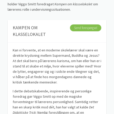
holder Viggo Smitt foredraget
Kampen om klasselokalet
om
lærerens rolle i undervisningssituationen.
KAMPEN OM
Send forespørgsel
KLASSELOKALET
Kan vi forvente, at en moderne skolelærer skal være en
direkte krydsning mellem Supermand, Buddha og Jesus?
At det skal bero på lærerens karisma, om han eller hun er i
stand til at skabe et miljø, hvor eleverne spiller med? Hvor
de lytter, engagerer sig og i sidste ende tilegner sig det,
vi håber på at finde hos morgendagens dannede og
kritisk tænkende mennesker.
I dette debatskabende, inspirerende og personlige
foredrag gør Viggo Smitt op med de magiske
forventninger til lærerens personlighed. Samtidig retter
han en skarp kritik mod dét, han har valgt at kalde
Det
Didaktiske Trick
: Nemlig forestillingen om, at en