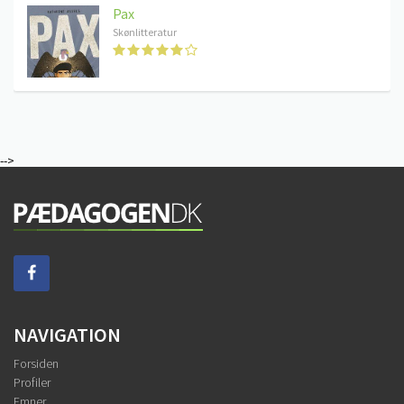
Pax
Skønlitteratur
-->
NAVIGATION
Forsiden
Profiler
Emner