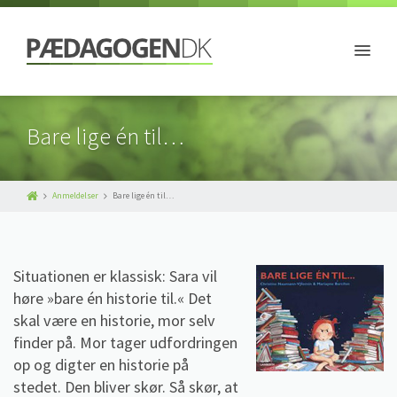
Bare lige én til…
Anmeldelser
Bare lige én til…
Situationen er klassisk: Sara vil
høre »bare én historie til.« Det
skal være en historie, mor selv
finder på. Mor tager udfordringen
op og digter en historie på
stedet. Den bliver skør. Så skør, at