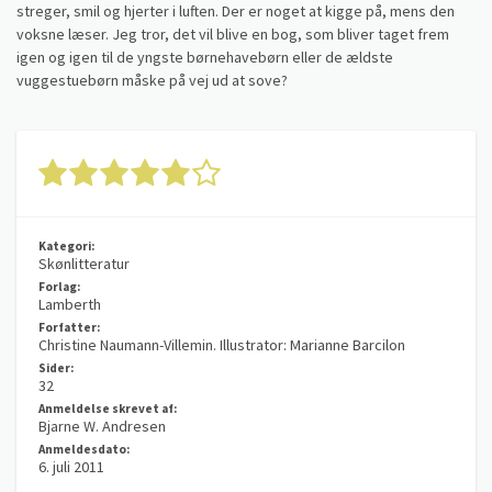
streger, smil og hjerter i luften. Der er noget at kigge på, mens den
voksne læser. Jeg tror, det vil blive en bog, som bliver taget frem
igen og igen til de yngste børnehavebørn eller de ældste
vuggestuebørn måske på vej ud at sove?
Kategori:
Skønlitteratur
Forlag:
Lamberth
Forfatter:
Christine Naumann-Villemin. Illustrator: Marianne Barcilon
Sider:
32
Anmeldelse skrevet af:
Bjarne W. Andresen
Anmeldesdato:
6. juli 2011