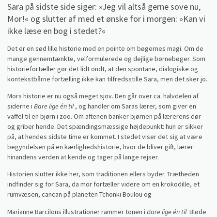
Sara på sidste side siger: »Jeg vil altså gerne sove nu,
Mor!« og slutter af med et ønske for i morgen: »Kan vi
ikke læse en bog i stedet?«
Det er en sød lille historie med en pointe om bøgernes magi. Om de
mange gennemtænkte, velformulerede og dejlige børnebøger. Som
historiefortæller gør det lidt ondt, at den spontane, dialogiske og
kontekstbårne fortælling ikke kan tilfredsstille Sara, men det sker jo.
Mors historie er nu også meget sjov. Den går over ca. halvdelen af
siderne i
Bare lige én til
, og handler om Saras lærer, som giver en
vaffel til en bjørn i zoo. Om aftenen banker bjørnen på lærerens dør
og griber hende. Det spændingsmæssige højdepunkt: hun er sikker
på, at hendes sidste time er kommet. I stedet viser det sig at være
begyndelsen på en kærlighedshistorie, hvor de bliver gift, lærer
hinandens verden at kende og tager på lange rejser.
Historien slutter ikke her, som traditionen ellers byder. Trætheden
indfinder sig for Sara, da mor fortæller videre om en krokodille, et
rumvæsen, cancan på planeten Tchonki Boulou og
Marianne Barcilons illustrationer rammer tonen i
Bare lige én til
Bløde