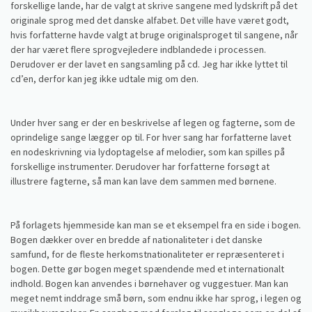
forskellige lande, har de valgt at skrive sangene med lydskrift på det
originale sprog med det danske alfabet. Det ville have været godt,
hvis forfatterne havde valgt at bruge originalsproget til sangene, når
der har været flere sprogvejledere indblandede i processen.
Derudover er der lavet en sangsamling på cd. Jeg har ikke lyttet til
cd’en, derfor kan jeg ikke udtale mig om den.
Under hver sang er der en beskrivelse af legen og fagterne, som de
oprindelige sange lægger op til. For hver sang har forfatterne lavet
en nodeskrivning via lydoptagelse af melodier, som kan spilles på
forskellige instrumenter. Derudover har forfatterne forsøgt at
illustrere fagterne, så man kan lave dem sammen med børnene.
På forlagets hjemmeside kan man se et eksempel fra en side i bogen.
Bogen dækker over en bredde af nationaliteter i det danske
samfund, for de fleste herkomstnationaliteter er repræsenteret i
bogen. Dette gør bogen meget spændende med et internationalt
indhold. Bogen kan anvendes i børnehaver og vuggestuer. Man kan
meget nemt inddrage små børn, som endnu ikke har sprog, i legen og