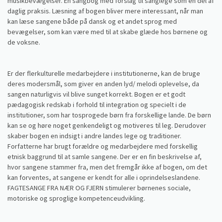
musikbevægelser. En sangbog med forslag til sanglege som en del af
daglig praksis. Læsning af bogen bliver mere interessant, når man
kan læse sangene både på dansk og et andet sprog med
bevægelser, som kan være med til at skabe glæde hos børnene og
de voksne.
Er der flerkulturelle medarbejdere i institutionerne, kan de bruge
deres modersmål, som giver en anden lyd/ melodi oplevelse, da
sangen naturligvis vil blive sunget korrekt. Bogen er et godt
pædagogisk redskab i forhold til integration og specielt i de
institutioner, som har tosprogede børn fra forskellige lande. De børn
kan se og høre noget genkendeligt og motiveres til leg. Derudover
skaber bogen en indsigt i andre landes lege og traditioner.
Forfatterne har brugt forældre og medarbejdere med forskellig
etnisk baggrund til at samle sangene. Der er en fin beskrivelse af,
hvor sangene stammer fra, men det fremgår ikke af bogen, om det
kan forventes, at sangene er kendt for alle i oprindelseslandene.
FAGTESANGE FRA NÆR OG FJERN stimulerer børnenes sociale,
motoriske og sproglige kompetenceudvikling.