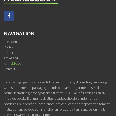
NAVIGATION
Forsiden
Profiler
Emner
Artikelarkiv
Anmeldelser
Kontakt
Hos Pædagogen.dk er vores fokus på formidling af foredrag, kurser og
workshops med et pædagogisk indhold samt boganmeldelser af
børnelitteratur og pædagogisk faglitteratur. Du kan på Pædagogen.dk
finde og booke Danmarks dygtigste oplægsholdere indenfor det
pædagogiske område, hvad enten det er til et medarbejderarrangement i
institutionen, et lederseminar eller en forældreaften. Send os en mail,
normalt svarer indenfor 24 timer.