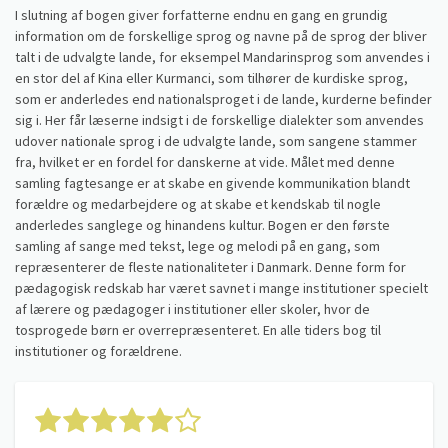
I slutning af bogen giver forfatterne endnu en gang en grundig
information om de forskellige sprog og navne på de sprog der bliver
talt i de udvalgte lande, for eksempel Mandarinsprog som anvendes i
en stor del af Kina eller Kurmanci, som tilhører de kurdiske sprog,
som er anderledes end nationalsproget i de lande, kurderne befinder
sig i. Her får læserne indsigt i de forskellige dialekter som anvendes
udover nationale sprog i de udvalgte lande, som sangene stammer
fra, hvilket er en fordel for danskerne at vide. Målet med denne
samling fagtesange er at skabe en givende kommunikation blandt
forældre og medarbejdere og at skabe et kendskab til nogle
anderledes sanglege og hinandens kultur. Bogen er den første
samling af sange med tekst, lege og melodi på en gang, som
repræsenterer de fleste nationaliteter i Danmark. Denne form for
pædagogisk redskab har været savnet i mange institutioner specielt
af lærere og pædagoger i institutioner eller skoler, hvor de
tosprogede børn er overrepræsenteret. En alle tiders bog til
institutioner og forældrene.