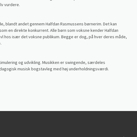
lv vurdere.
nde, blandt andet gennem Halfdan Rasmussens børnerim. Det kan
som en direkte konkurrent. Alle børn som voksne kender Halfdan
vl hos især det voksne publikum. Begge er dog, på hver deres måde,
.
imulering og udvikling. Musikken er swingende, særdeles
agogisk musisk bogstavleg med høj underholdningsværdi.