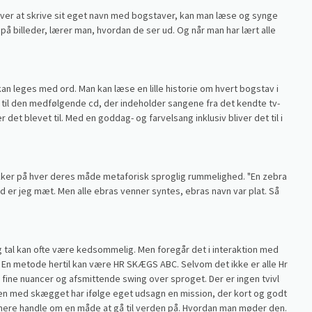
over at skrive sit eget navn med bogstaver, kan man læse og synge
 billeder, lærer man, hvordan de ser ud. Og når man har lært alle
an leges med ord. Man kan læse en lille historie om hvert bogstav i
e til den medfølgende cd, der indeholder sangene fra det kendte tv-
 blevet til. Med en goddag- og farvelsang inklusiv bliver det til i
ykker på hver deres måde metaforisk sproglig rummelighed. "En zebra
æld er jeg mæt. Men alle ebras venner syntes, ebras navn var plat. Så
 tal kan ofte være kedsommelig. Men foregår det i interaktion med
 En metode hertil kan være HR SKÆGS ABC. Selvom det ikke er alle Hr
fine nuancer og afsmittende swing over sproget. Der er ingen tvivl
den med skægget har ifølge eget udsagn en mission, der kort og godt
al mere handle om en måde at gå til verden på. Hvordan man møder den.