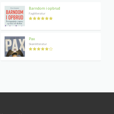
Barndom i opbrud
Faglitteratur
Pax
Skønlitteratur