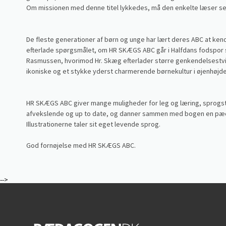
Om missionen med denne titel lykkedes, må den enkelte læser se
De fleste generationer af børn og unge har lært deres ABC at ke
efterlade spørgsmålet, om HR SKÆGS ABC går i Halfdans fodspor 
Rasmussen, hvorimod Hr. Skæg efterlader større genkendelsestvi
ikoniske og et stykke yderst charmerende børnekultur i øjenhøjde
HR SKÆGS ABC giver mange muligheder for leg og læring, sprogst
afvekslende og up to date, og danner sammen med bogen en pæd
Illustrationerne taler sit eget levende sprog.
God fornøjelse med HR SKÆGS ABC.
-->