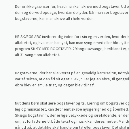
Der er ikke grænser for, hvad man kan skrive med bogstaver. Ud 
dem og derved opdage, hvordan de lyder. Når man ser bogstaver på
bogstaverne, kan man skrive alt i hele verden.
HR SKÆGS ABC inviterer dig inden for i sin egen verden, hvor der k
alfabetet, og hvis man har lyst, kan man synge med eller blot lytt
program SKÆG MED BOGSTAVER. 29 bogstavsange, heriblandt w, er det
alt 31 sange om alfabetet.
Bogstaverne, der har alle været på en gevaldig karruseltur, udtr
var så sulten, at den åd sit eget Z. Ak, nu er jeg en ebra, til geng
ebra blev en smule trist, og dagen blev til nat".
Nutidens børn skal lære bogstaver og tal. Læring om bogstaver og
leg og musikalitet, kan det nemt skabe nysgerrighed og åbenhed.
Skægs bogstavrim, der er lige vellykkede og iørefaldende, er der 
om, at forfatterne til både tekst og musik kan deres metier. Man
går ud på, at det ikke skal handle om tal eller bogstaver. Det sk