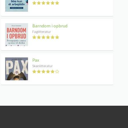
Barndom i opbrud
Faglitteratur
Pax
Skønlitteratur