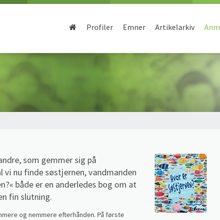
Profiler
Emner
Artikelarkiv
Anme
de andre, som gemmer sig på
al vi nu finde søstjernen, vandmanden
nen?« både er en anderledes bog om at
n fin slutning.
mere og nemmere efterhånden. På første