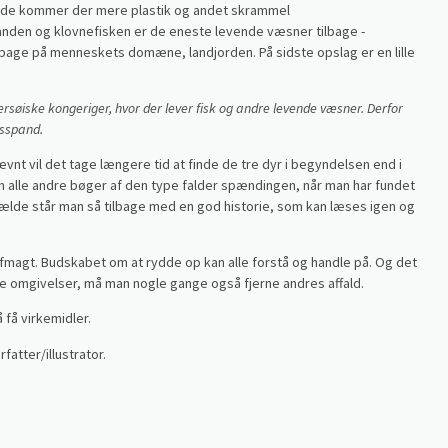
r side kommer der mere plastik og andet skrammel
manden og klovnefisken er de eneste levende væsner tilbage -
lbage på menneskets domæne, landjorden. På sidste opslag er en lille
ersøiske kongeriger, hvor der lever fisk og andre levende væsner. Derfor
dsspand.
ævnt vil det tage længere tid at finde de tre dyr i begyndelsen end i
m alle andre bøger af den type falder spændingen, når man har fundet
lfælde står man så tilbage med en god historie, som kan læses igen og
 afmagt. Budskabet om at rydde op kan alle forstå og handle på. Og det
rene omgivelser, må man nogle gange også fjerne andres affald.
 få virkemidler.
atter/illustrator.