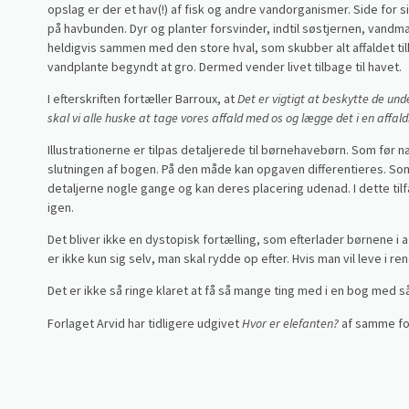
opslag er der et hav(!) af fisk og andre vandorganismer. Side fo
på havbunden. Dyr og planter forsvinder, indtil søstjernen, vand
heldigvis sammen med den store hval, som skubber alt affaldet ti
vandplante begyndt at gro. Dermed vender livet tilbage til havet.
I efterskriften fortæller Barroux, at
Det er vigtigt at beskytte de und
skal vi alle huske at tage vores affald med os og lægge det i en affal
Illustrationerne er tilpas detaljerede til børnehavebørn. Som før n
slutningen af bogen. På den måde kan opgaven differentieres. So
detaljerne nogle gange og kan deres placering udenad. I dette ti
igen.
Det bliver ikke en dystopisk fortælling, som efterlader børnene i
er ikke kun sig selv, man skal rydde op efter. Hvis man vil leve i 
Det er ikke så ringe klaret at få så mange ting med i en bog med så
Forlaget Arvid har tidligere udgivet
Hvor er elefanten?
af samme forf