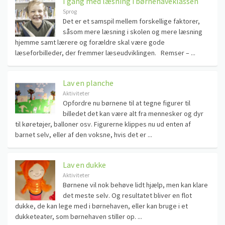
I gang med læsning i børnehaveklassen
Sprog
Det er et samspil mellem forskellige faktorer,
såsom mere læsning i skolen og mere læsning
hjemme samt lærere og forældre skal være gode
læseforbilleder, der fremmer læseudviklingen. Remser – ...
Lav en planche
Aktiviteter
Opfordre nu børnene til at tegne figurer til
billedet det kan være alt fra mennesker og dyr
til køretøjer, balloner osv. Figurerne klippes nu ud enten af
barnet selv, eller af den voksne, hvis det er ...
Lav en dukke
Aktiviteter
Børnene vil nok behøve lidt hjælp, men kan klare
det meste selv. Og resultatet bliver en flot
dukke, de kan lege med i børnehaven, eller kan bruge i et
dukketeater, som børnehaven stiller op. ...