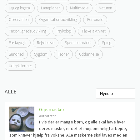
Leg og legetøj
Læreplaner
Multimedie
Naturen
Observation
Organisationsudvikling
Personale
Personlighedsudvikling
Psykologi
Påske aktivitet
Pædagogik
Rejsebreve
Special området
Sprog
Sundhed
Sygdom
Teorier
Uddannelse
Udtryksformer
ALLE
Gipsmasker
Aktiviteter
Hvis der er mange børn, og alle skal have hver
deres maske, er det et møjsommeligt arbejde,
som kræver hjælp fra voksne. Alle maskerne skal laves med en