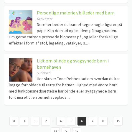
Personlige malerier/billeder med børn
Aktiviteter
Derefter beder du barnet tegne nogle figurer på
papir. Klip dem ud og lim dem på baggrunden.
Lim gerne tørrede pressede blomster på, og/eller forskellige
effekter i form af stof, legeting, vatskyer, s...
Lidt om blinde og svagsynede børn i
børnehaven
Sundhed
Her skriver Tone Rebbestad om hvordan du kan
lægge forholdene til rette for barnet. I lighed med andre børn
med funktionsnedsættelse har blinde eller svagsynede børn
fortrinsret til en børnehaveplads....
...
...
1
2
4
5
6
7
8
15
16