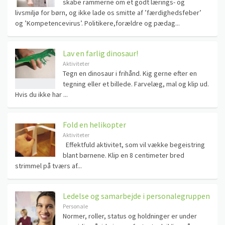
skabe rammerne om et godt lærings- og
livsmiljø for børn, og ikke lade os smitte af ’færdighedsfeber’
og ’Kompetencevirus’. Politikere,forældre og pædag...
Lav en farlig dinosaur!
Aktiviteter
Tegn en dinosaur i frihånd. Kig gerne efter en
tegning eller et billede. Farvelæg, mal og klip ud.
Hvis du ikke har ...
Fold en helikopter
Aktiviteter
Effektfuld aktivitet, som vil vække begeistring
blant børnene. Klip en 8 centimeter bred
strimmel på tværs af...
Ledelse og samarbejde i personalegruppen
Personale
Normer, roller, status og holdninger er under