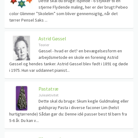
Dette skal du bruge: Ispinde - 6 stykker til en
stjerne Flydende maling, her er der brugt Pebeo
color Glimmer ”Skolelim” som bliver gennemsigtig, når det
tørrer Pensel Saks ...
Astrid Gøssel
Teorier
Gøssel - hvad er det? en bevægelsesform en
arbejdsmetode en skole en forening Astrid
Gøssel og hendes tanker. Astrid Gøssel blev født i 1891 og døde
i 1975. Hun var uddannet pianist...
Pastatræ
Juleaktivitet
Dette skal du bruge: Skum kegle Guldmaling eller
guldspray Pasta i diverse faconer Lim (helst
hurtigtørrende) Sådan gør du: Denne idé passer best til børn fra
5-6 år. Du kan v...