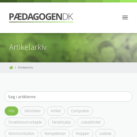
Artikelarkiv
Artikelarkiv
Alle
Aktiviteter
Artikel
Computere
Forældresamarbejde
Førstehjælp
Juleaktivitet
Kommunikation
Kompetencer
Kroppen
Ledelse