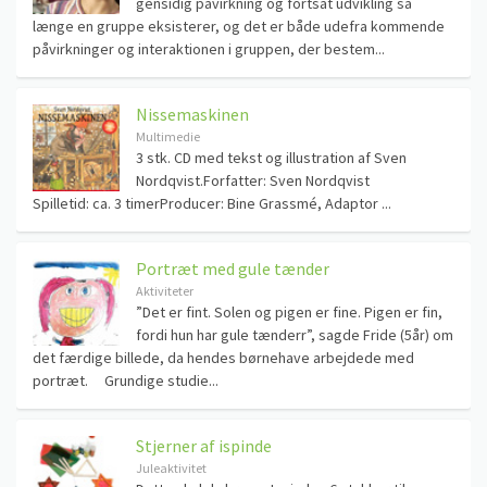
gensidig påvirkning og fortsat udvikling så
længe en gruppe eksisterer, og det er både udefra kommende
påvirkninger og interaktionen i gruppen, der bestem...
Nissemaskinen
Multimedie
3 stk. CD med tekst og illustration af Sven
Nordqvist.Forfatter: Sven Nordqvist
Spilletid: ca. 3 timerProducer: Bine Grassmé, Adaptor ...
Portræt med gule tænder
Aktiviteter
”Det er fint. Solen og pigen er fine. Pigen er fin,
fordi hun har gule tænderr”, sagde Fride (5år) om
det færdige billede, da hendes børnehave arbejdede med
portræt. Grundige studie...
Stjerner af ispinde
Juleaktivitet