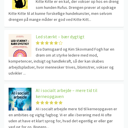
Kitte Kitte er en kat, der vokser op hos en dreng
som hunden Rufus. Drengen prøver at opdrage
Kitte Kitte til at kunne forskellige hundekunster, men selvom
drengen på mange måder er god ved Kitte Kitt...
Led stærkt – bær dygtigt
Eva Damsgaard og Kim Skovmand Fogh har en
drøm om at styrke ledere med mod,
kompetencer, indsigt og handlekraft, så der kan skabes
arbejdspladser, hvor mennesker trives, blomstrer, vokser og
udvikler ...
AI i socialt arbejde – mere tid til
kerneopgaven
AI i socialt arbejde mere tid til kerneopgaven er
en ambitiøs og vigtig fagbog. Vi er alle i berøring med AI ofte
uden at have et klart sprog for, hvad det egentlig er eller gør
ved og for os. Bogens...