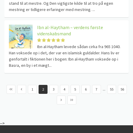
stand til at mestre. Og Den vigtigste kilde til at tro på egen
mestring er tidligere erfaringer med mestring. ...
Ibn al-Haytham – verdens første
videnskabsmand
Ibn al-Haytham levede sådan cirka fra 965 1040.
Han voksede op i det, der var en islamisk guldalder. Hans liv er
genfortalt i fiktionen her i bogen: Ibn al-Haytham voksede op i
Basra, en by i et mægt...
...
1
2
3
4
5
6
7
55
56
-->