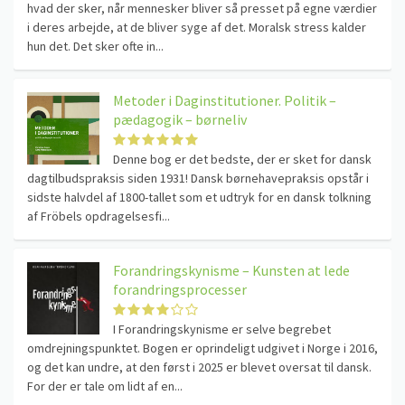
hvad der sker, når mennesker bliver så presset på egne værdier
i deres arbejde, at de bliver syge af det. Moralsk stress kalder
hun det. Det sker ofte in...
Metoder i Daginstitutioner. Politik –
pædagogik – børneliv
Denne bog er det bedste, der er sket for dansk
dagtilbudspraksis siden 1931! Dansk børnehavepraksis opstår i
sidste halvdel af 1800-tallet som et udtryk for en dansk tolkning
af Fröbels opdragelsesfi...
Forandringskynisme – Kunsten at lede
forandringsprocesser
I Forandringskynisme er selve begrebet
omdrejningspunktet. Bogen er oprindeligt udgivet i Norge i 2016,
og det kan undre, at den først i 2025 er blevet oversat til dansk.
For der er tale om lidt af en...