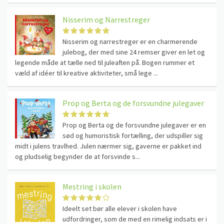
Nisserim og Narrestreger
Nisserim og narrestreger er en charmerende
julebog, der med sine 24 remser giver en let og
legende måde at tælle ned til juleaften på. Bogen rummer et
væld af idéer til kreative aktiviteter, små lege ...
Prop og Berta og de forsvundne julegaver
Prop og Berta og de forsvundne julegaver er en
sød og humoristisk fortælling, der udspiller sig
midt i julens travlhed. Julen nærmer sig, gaverne er pakket ind
og pludselig begynder de at forsvinde s...
Mestring i skolen
Ideelt set bør alle elever i skolen have
udfordringer, som de med en rimelig indsats er i