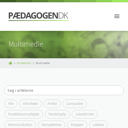
Multimedie
Artikelarkiv
Multimedie
Alle
Aktiviteter
Artikel
Computere
Forældresamarbejde
Førstehjælp
Juleaktivitet
Kommunikation
Kompetencer
Kroppen
Ledelse