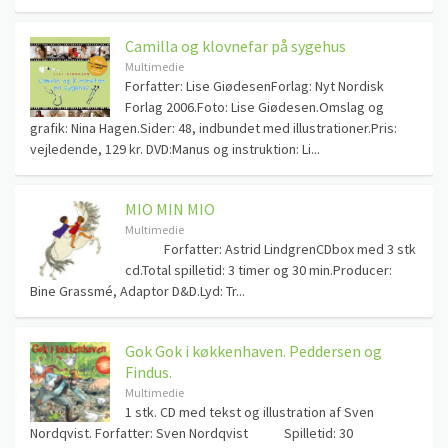
Camilla og klovnefar på sygehus
Multimedie
Forfatter: Lise GiødesenForlag: Nyt Nordisk
Forlag 2006.Foto: Lise Giødesen.Omslag og
grafik: Nina Hagen.Sider: 48, indbundet med illustrationer.Pris:
vejledende, 129 kr. DVD:Manus og instruktion: Li...
MIO MIN MIO
Multimedie
Forfatter: Astrid LindgrenCDbox med 3 stk
cd.Total spilletid: 3 timer og 30 min.Producer:
Bine Grassmé, Adaptor D&D.Lyd: Tr...
Gok Gok i køkkenhaven. Peddersen og
Findus.
Multimedie
1 stk. CD med tekst og illustration af Sven
Nordqvist. Forfatter: Sven Nordqvist Spilletid: 30