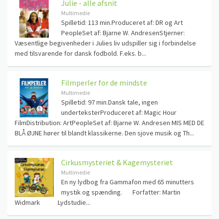
Julie - alle afsnit
Multimedie
Spilletid: 113 min.Produceret af: DR og Art
PeopleSet af: Bjarne W. AndresenStjerner:
Væsentlige begivenheder i Julies liv udspiller sig i forbindelse
med tilsvarende for dansk fodbold. F.eks. b...
Filmperler for de mindste
Multimedie
Spilletid: 97 min.Dansk tale, ingen
underteksterProduceret af: Magic Hour
FilmDistribution: ArtPeopleSet af: Bjarne W. Andresen MIS MED DE
BLÅ ØJNE hører til blandt klassikerne. Den sjove musik og Th...
Cirkusmysteriet & Kagemysteriet
Multimedie
En ny lydbog fra Gammafon med 65 minutters
mystik og spænding. Forfatter: Martin
Widmark Lydstudie...