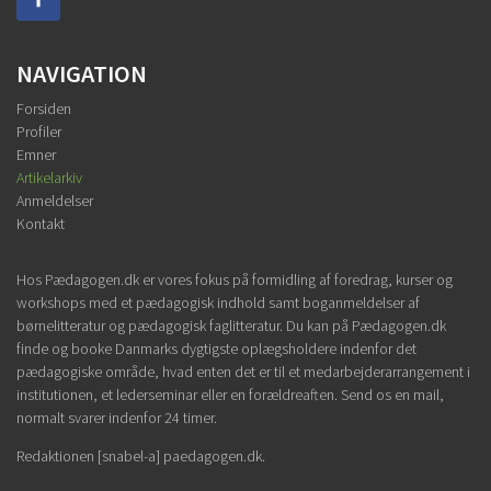
NAVIGATION
Forsiden
Profiler
Emner
Artikelarkiv
Anmeldelser
Kontakt
Hos Pædagogen.dk er vores fokus på formidling af foredrag, kurser og
workshops med et pædagogisk indhold samt boganmeldelser af
børnelitteratur og pædagogisk faglitteratur. Du kan på Pædagogen.dk
finde og booke Danmarks dygtigste oplægsholdere indenfor det
pædagogiske område, hvad enten det er til et medarbejderarrangement i
institutionen, et lederseminar eller en forældreaften. Send os en mail,
normalt svarer indenfor 24 timer.
Redaktionen [snabel-a] paedagogen.dk.