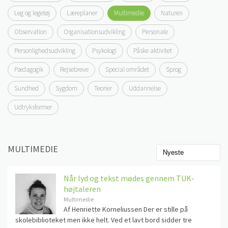
Leg og legetøj
Læreplaner
Multimedie
Naturen
Observation
Organisationsudvikling
Personale
Personlighedsudvikling
Psykologi
Påske aktivitet
Pædagogik
Rejsebreve
Special området
Sprog
Sundhed
Sygdom
Teorier
Uddannelse
Udtryksformer
MULTIMEDIE
Når lyd og tekst mødes gennem TUK-
højtaleren
Multimedie
Af Henriette Korneliussen Der er stille på
skolebiblioteket men ikke helt. Ved et lavt bord sidder tre