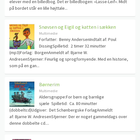
elever med en billedbog. Det er billedbogen: »Lasse-Leif«. Midt
på bordet står en lille højttale...
Snøvsen og Eigil og katten i sækken
Multimedie
Forfatter: Benny AndersenIndtalt af: Poul
DissingSpilletid: 2 timer 32 minutter
(mp3)Forlag: BorgenAnmeldt af: Bjarne W.
AndresenStjerner: Finurlig og sprogfornyende. Med en historie,
som på en gan...
Børnerim
Multimedie
Aldersgruppe:For børn og barnlige
sjæle Spilletid: Ca. 80 minutter
(dobbeltcd)Udgiver: Det Schønbergske ForlagAnmeldt
af: Bjarne W. AndresenStjerner: Der er noget gammeldags over
denne dobbelte cd....