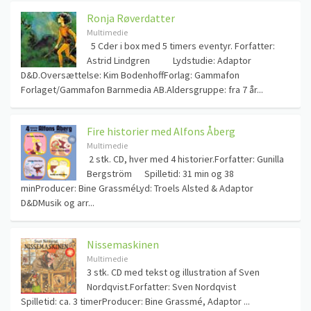
Ronja Røverdatter
Multimedie
5 Cder i box med 5 timers eventyr. Forfatter:
Astrid Lindgren Lydstudie: Adaptor
D&D.Oversættelse: Kim BodenhoffForlag: Gammafon
Forlaget/Gammafon Barnmedia AB.Aldersgruppe: fra 7 år...
Fire historier med Alfons Åberg
Multimedie
2 stk. CD, hver med 4 historier.Forfatter: Gunilla
Bergström Spilletid: 31 min og 38
minProducer: Bine GrassméLyd: Troels Alsted & Adaptor
D&DMusik og arr...
Nissemaskinen
Multimedie
3 stk. CD med tekst og illustration af Sven
Nordqvist.Forfatter: Sven Nordqvist
Spilletid: ca. 3 timerProducer: Bine Grassmé, Adaptor ...