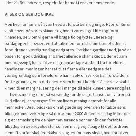
i det 21. århundrede, respekt for barnet i enhver henseende.
VI SER OG SER DOG IKKE
Men hvorfor har vi så svært ved at forstå børn og unge. Hvorfor kører
vi ofte hver på vores skinner og hver i vores eget lille tog forbi
hinanden, selv om vi gerne vil bruge tid og lytte? Lærere og
pædagoger har svært ved at tale med forældre om barnet uden at
forældrenes værdigrundlag nedgøres. Trækkes gardinet ned, ja så er
basen for god udvikling af barnet allerede skamskudt. Lider et barn
omsorgssvigt, kan vi blive enige om at tage afstand fra forældres
handlinger, men ingen har ret til at fjerne eller nedgøre det
værdigrundlag som forældrene har – selv om vi ikke kan forstå dem.
Dette grundlag er jo det eneste som barnet kender. Vi har selv skabt
kimen til en marginalisering der i mange tilfælde kunne være undgået.
Livets mening er også væsentlig for de unge. Uanset om vi tror på
Gud eller ej, er spørgsmålet om livets mening centralt for alle
mennesker. Jesu budskab om at glæde sig over den fortabte søns
tilbagekomst virker lige så oprørende 2000 år senere. I dag løfter der
sig et ramaskrig fra de hjemmeværende sønner når den fortabte
tilbydes en overlevelsestur som en mulig vej tilbage til det fædrene
hjem. “Hvorfor skal fedekalven slagtes for hans skyld, hvorfor bliver