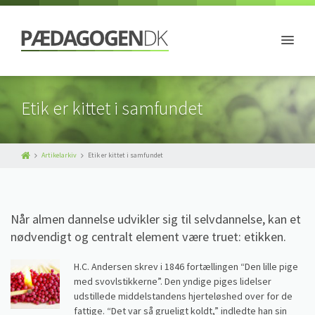
Etik er kittet i samfundet
Artikelarkiv
Etik er kittet i samfundet
Når almen dannelse udvikler sig til selvdannelse, kan et
nødvendigt og centralt element være truet: etikken.
H.C. Andersen skrev i 1846 fortællingen “Den lille pige
med svovlstikkerne”. Den yndige piges lidelser
udstillede middelstandens hjerteløshed over for de
fattige. “Det var så grueligt koldt,” indledte han sin