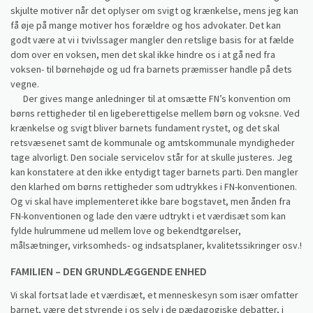
skjulte motiver når det oplyser om svigt og krænkelse, mens jeg kan
få øje på mange motiver hos forældre og hos advokater. Det kan
godt være at vi i tvivlssager mangler den retslige basis for at fælde
dom over en voksen, men det skal ikke hindre os i at gå ned fra
voksen- til børnehøjde og ud fra barnets præmisser handle på dets
vegne.
Der gives mange anledninger til at omsætte FN’s konvention om
børns rettigheder til en ligeberettigelse mellem børn og voksne. Ved
krænkelse og svigt bliver barnets fundament rystet, og det skal
retsvæsenet samt de kommunale og amtskommunale myndigheder
tage alvorligt. Den sociale servicelov står for at skulle justeres. Jeg
kan konstatere at den ikke entydigt tager barnets parti. Den mangler
den klarhed om børns rettigheder som udtrykkes i FN-konventionen.
Og vi skal have implementeret ikke bare bogstavet, men ånden fra
FN-konventionen og lade den være udtrykt i et værdisæt som kan
fylde hulrummene ud mellem love og bekendtgørelser,
målsætninger, virksomheds- og indsatsplaner, kvalitetssikringer osv.!
FAMILIEN – DEN GRUNDLÆGGENDE ENHED
Vi skal fortsat lade et værdisæt, et menneskesyn som især omfatter
barnet, være det styrende i os selv i de pædagogiske debatter, i