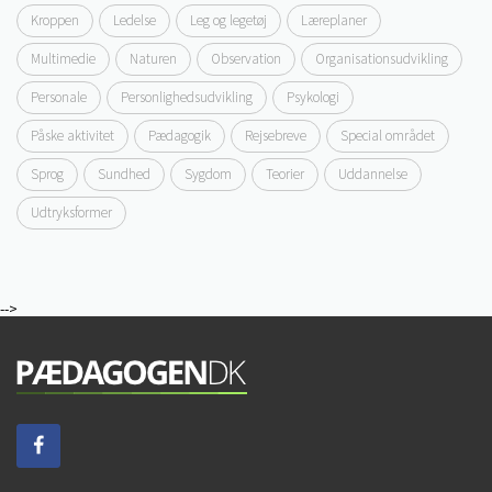
Kroppen
Ledelse
Leg og legetøj
Læreplaner
Multimedie
Naturen
Observation
Organisationsudvikling
Personale
Personlighedsudvikling
Psykologi
Påske aktivitet
Pædagogik
Rejsebreve
Special området
Sprog
Sundhed
Sygdom
Teorier
Uddannelse
Udtryksformer
-->