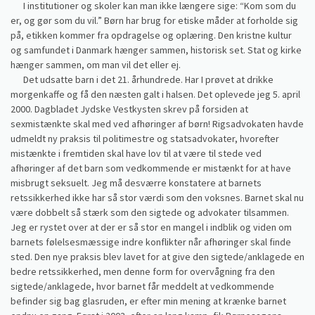
I institutioner og skoler kan man ikke længere sige: “Kom som du
er, og gør som du vil.” Børn har brug for etiske måder at forholde sig
på, etikken kommer fra opdragelse og oplæring. Den kristne kultur
og samfundet i Danmark hænger sammen, historisk set. Stat og kirke
hænger sammen, om man vil det eller ej.
Det udsatte barn i det 21. århundrede. Har I prøvet at drikke
morgenkaffe og få den næsten galt i halsen. Det oplevede jeg 5. april
2000. Dagbladet Jydske Vestkysten skrev på forsiden at
sexmistænkte skal med ved afhøringer af børn! Rigsadvokaten havde
udmeldt ny praksis til politimestre og statsadvokater, hvorefter
mistænkte i fremtiden skal have lov til at være til stede ved
afhøringer af det barn som vedkommende er mistænkt for at have
misbrugt seksuelt. Jeg må desværre konstatere at barnets
retssikkerhed ikke har så stor værdi som den voksnes. Barnet skal nu
være dobbelt så stærk som den sigtede og advokater tilsammen.
Jeg er rystet over at der er så stor en mangel i indblik og viden om
barnets følelsesmæssige indre konflikter når afhøringer skal finde
sted. Den nye praksis blev lavet for at give den sigtede/anklagede en
bedre retssikkerhed, men denne form for overvågning fra den
sigtede/anklagede, hvor barnet får meddelt at vedkommende
befinder sig bag glasruden, er efter min mening at krænke barnet