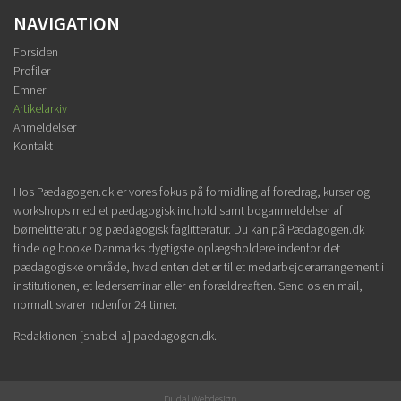
NAVIGATION
Forsiden
Profiler
Emner
Artikelarkiv
Anmeldelser
Kontakt
Hos Pædagogen.dk er vores fokus på formidling af foredrag, kurser og
workshops med et pædagogisk indhold samt boganmeldelser af
børnelitteratur og pædagogisk faglitteratur. Du kan på Pædagogen.dk
finde og booke Danmarks dygtigste oplægsholdere indenfor det
pædagogiske område, hvad enten det er til et medarbejderarrangement i
institutionen, et lederseminar eller en forældreaften. Send os en mail,
normalt svarer indenfor 24 timer.
Redaktionen [snabel-a] paedagogen.dk.
Dudal Webdesign