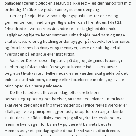
ballademageren tilbudt en sejltur, og ikke jeg – jeg der har opført mig
ordentligt?” råber de gode sønner, nu som dengang.
Det er på høje tid at vi som udgangspunkt sætter os ned og
gennemtænker, hvad vi egentlig ønsker os af fremtiden. I det 21.
århundrede – værdiernes århundrede – er faglighed ikke nok.
Faglighed og hjerte hører sammen. I alt arbejde med børn og unge
skal etik, værdier og holdninger der bygger på respekt for børnenes
og forældrenes holdninger og meninger, være en naturlig del af
hverdagen på en skole eller institution.
Værdier. Det er væsentligt at vi på dag- og døgninstitutioner, i
klubber og i folkeskolen forsøger at komme ind til substansen i
begrebet livskvalitet. Hvilke nedskrevne værdier skal gælde på det
enkelte sted når børn, de unge eller forældrene mødes, og hvilke
principper skal være gældende?
De fleste ledere afleverer i dag, efter drøftelser i
personalegrupper og bestyrelser, virksomhedsplaner – men hvad
skal være gældende når barnet møder op? Hvilke fælles værdier er
aftalt, og hvilke principper ligger fast, netop for den pågældende
institution? En sådan dialog mener jeg vil styrke fællesskabet og
fremme hverdagen for barnet – ja, være til barnets bedste.
Menneskesynet i pædagogiske debatter vil være udfordrende.