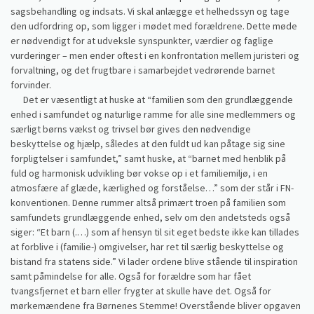
sagsbehandling og indsats. Vi skal anlægge et helhedssyn og tage
den udfordring op, som ligger i mødet med forældrene. Dette møde
er nødvendigt for at udveksle synspunkter, værdier og faglige
vurderinger – men ender oftest i en konfrontation mellem juristeri og
forvaltning, og det frugtbare i samarbejdet vedrørende barnet
forvinder.
Det er væsentligt at huske at “familien som den grundlæggende
enhed i samfundet og naturlige ramme for alle sine medlemmers og
særligt børns vækst og trivsel bør gives den nødvendige
beskyttelse og hjælp, således at den fuldt ud kan påtage sig sine
forpligtelser i samfundet,” samt huske, at “barnet med henblik på
fuld og harmonisk udvikling bør vokse op i et familiemiljø, i en
atmosfære af glæde, kærlighed og forståelse…” som der står i FN-
konventionen. Denne rummer altså primært troen på familien som
samfundets grundlæggende enhed, selv om den andetsteds også
siger: “Et barn (.…) som af hensyn til sit eget bedste ikke kan tillades
at forblive i (familie-) omgivelser, har ret til særlig beskyttelse og
bistand fra statens side.” Vi lader ordene blive stående til inspiration
samt påmindelse for alle. Også for forældre som har fået
tvangsfjernet et barn eller frygter at skulle have det. Også for
mørkemændene fra Børnenes Stemme! Overstående bliver opgaven