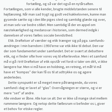
fortælling, og så var det også en nytårsaften.
Fortællingen, som vi alle kender, brugte middelstanden senere til
højtlæsning. Når man sad trygt og godt ved kakkelovnen, kunne man
gysende sætte sig i den lille piges sted og samtidig glæde sig over,
at man selv var bedre stillet. Men samtidig lå der en appel om
næstekærlighed og medansvar i historien, som dermed indgik i
dannelsen af vores fælles sociale bevidsthed.
Etik. Drøftelser af værdier og etik trænger sig på pga. samfunds-
ændringer. I min barndom i 1950’erne var etik ikke til debat. Den var
der som fundamentet under samfundet. Det er svært at debattere
etik, og vi finder ofte hver vores vej til efterlevelse. Men i et samfund
må vi gå i trit! Drøftelser af etik opstår vel fordi vi taler om dét, vi ikke
længere har. Men vi må have en holdning, en retning, et mål! Vi må
have et “kompas” der kan få os til at udtrykke os og agere
anderledes.
Dette synspunkt er så meget mere påtrængende, da vores
samfund i dag er lavet af “glas”. Overvågningen er større, og vi er
mere “set” af andre.
Alle vinduer er åbne. Alle kan se alt. Der er ikke så mange skel mellem
rummene længere. Og netop dette fællesrum vi befinder os i, giver
et behov for etiske regler.