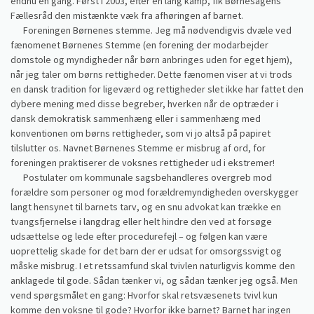
endnu en gang. Først i 2003, efter en lang kamp, fik Børnesagens
Fællesråd den mistænkte væk fra afhøringen af barnet.
Foreningen Børnenes stemme. Jeg må nødvendigvis dvæle ved
fænomenet Børnenes Stemme (en forening der modarbejder
domstole og myndigheder når børn anbringes uden for eget hjem),
når jeg taler om børns rettigheder. Dette fænomen viser at vi trods
en dansk tradition for ligeværd og rettigheder slet ikke har fattet den
dybere mening med disse begreber, hverken når de optræder i
dansk demokratisk sammenhæng eller i sammenhæng med
konventionen om børns rettigheder, som vi jo altså på papiret
tilslutter os. Navnet Børnenes Stemme er misbrug af ord, for
foreningen praktiserer de voksnes rettigheder ud i ekstremer!
Postulater om kommunale sagsbehandleres overgreb mod
forældre som personer og mod forældremyndigheden overskygger
langt hensynet til barnets tarv, og en snu advokat kan trække en
tvangsfjernelse i langdrag eller helt hindre den ved at forsøge
udsættelse og lede efter procedurefejl – og følgen kan være
uoprettelig skade for det barn der er udsat for omsorgssvigt og
måske misbrug. I et retssamfund skal tvivlen naturligvis komme den
anklagede til gode. Sådan tænker vi, og sådan tænker jeg også. Men
vend spørgsmålet en gang: Hvorfor skal retsvæsenets tvivl kun
komme den voksne til gode? Hvorfor ikke barnet? Barnet har ingen