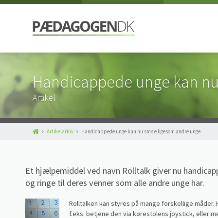
Handicappede unge kan nu
Artikel
Artikelarkiv
Handicappede unge kan nu sms’e ligesom andre unge
Et hjælpemiddel ved navn Rolltalk giver nu handica
og ringe til deres venner som alle andre unge har.
Rolltalken kan styres på mange forskellige måder
f.eks. betjene den via kørestolens joystick, elle