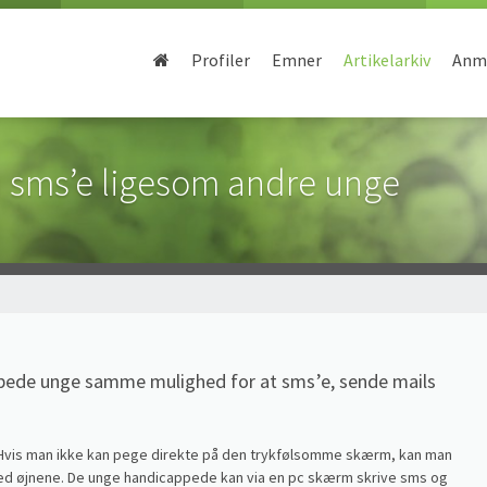
Profiler
Emner
Artikelarkiv
Anme
 sms’e ligesom andre unge
ppede unge samme mulighed for at sms’e, sende mails
. Hvis man ikke kan pege direkte på den trykfølsomme skærm, kan man
r med øjnene. De unge handicappede kan via en pc skærm skrive sms og