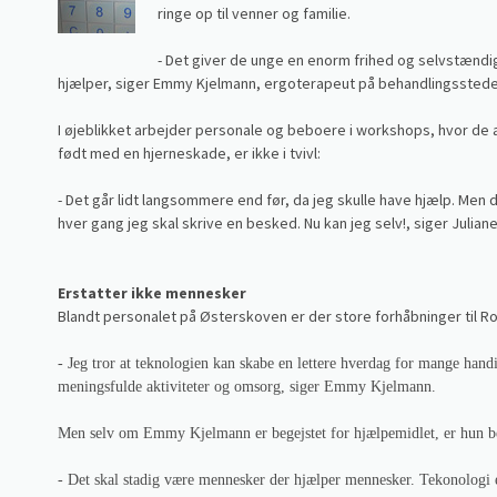
ringe op til venner og familie.
- Det giver de unge en enorm frihed og selvstænd
hjælper, siger Emmy Kjelmann, ergoterapeut på behandlingsstede
I øjeblikket arbejder personale og beboere i workshops, hvor de 
født med en hjerneskade, er ikke i tvivl:
- Det går lidt langsommere end før, da jeg skulle have hjælp. Men 
hver gang jeg skal skrive en besked. Nu kan jeg selv!, siger Julian
Erstatter ikke mennesker
Blandt personalet på Østerskoven er der store forhåbninger til Rol
- Jeg tror at teknologien kan skabe en lettere hverdag for mange handic
meningsfulde aktiviteter og omsorg, siger Emmy Kjelmann.
Men selv om Emmy Kjelmann er begejstet for hjælpemidlet, er hun bev
- Det skal stadig være mennesker der hjælper mennesker. Tekonologi e