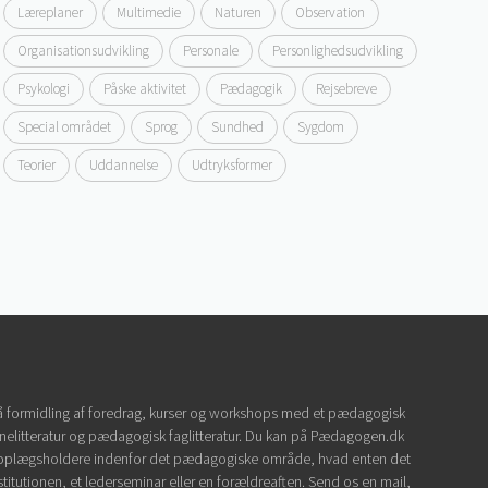
Læreplaner
Multimedie
Naturen
Observation
Organisationsudvikling
Personale
Personlighedsudvikling
Psykologi
Påske aktivitet
Pædagogik
Rejsebreve
Special området
Sprog
Sundhed
Sygdom
Teorier
Uddannelse
Udtryksformer
 formidling af foredrag, kurser og workshops med et pædagogisk
elitteratur og pædagogisk faglitteratur. Du kan på Pædagogen.dk
 oplægsholdere indenfor det pædagogiske område, hvad enten det
stitutionen, et lederseminar eller en forældreaften. Send os en mail,