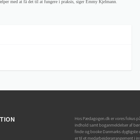
jælper med at få det til at fungere i praksis, siger Emmy Kjelmann.
ATION
Hos Pædagogen.dk er vores fokus på
indhold samt boganmeldelser af børn
finde og booke Danmarks dygtigste
er til et medarbejderarrangement i in