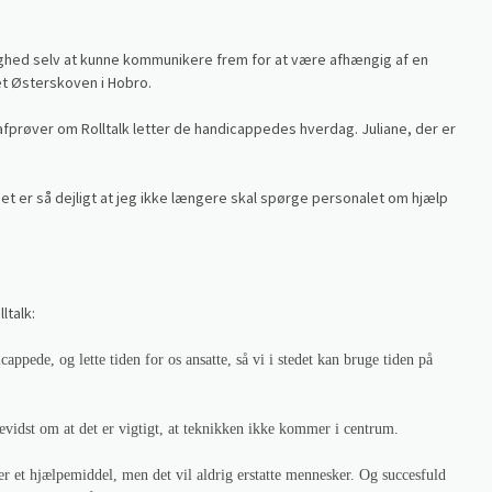
ighed selv at kunne kommunikere frem for at være afhængig af en
t Østerskoven i Hobro.
afprøver om Rolltalk letter de handicappedes hverdag. Juliane, der er
det er så dejligt at jeg ikke længere skal spørge personalet om hjælp
e
ltalk:
appede, og lette tiden for os ansatte, så vi i stedet kan bruge tiden på
idst om at det er vigtigt, at teknikken ikke kommer i centrum.
r et hjælpemiddel, men det vil aldrig erstatte mennesker. Og succesfuld