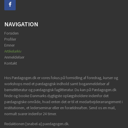
NAVIGATION
Forsiden
Profiler
Emner
Artikelarkiv
Anmeldelser
Kontakt
Hos Pædagogen.dk er vores fokus på formidling af foredrag, kurser og
workshops med et pædagogisk indhold samt boganmeldelser af
børnelitteratur og pædagogisk faglitteratur. Du kan på Pædagogen.dk
finde og booke Danmarks dygtigste oplægsholdere indenfor det
pædagogiske område, hvad enten det er til et medarbejderarrangement i
institutionen, et lederseminar eller en forældreaften. Send os en mail,
normalt svarer indenfor 24 timer.
Redaktionen [snabel-a] paedagogen.dk.