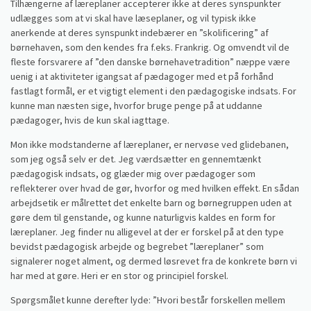
Tilhængerne af læreplaner accepterer ikke at deres synspunkter
udlægges som at vi skal have læseplaner, og vil typisk ikke
anerkende at deres synspunkt indebærer en ”skolificering” af
børnehaven, som den kendes fra f.eks. Frankrig. Og omvendt vil de
fleste forsvarere af ”den danske børnehavetradition” næppe være
uenig i at aktiviteter igangsat af pædagoger med et på forhånd
fastlagt formål, er et vigtigt element i den pædagogiske indsats. For
kunne man næsten sige, hvorfor bruge penge på at uddanne
pædagoger, hvis de kun skal iagttage.
Mon ikke modstanderne af læreplaner, er nervøse ved glidebanen,
som jeg også selv er det. Jeg værdsætter en gennemtænkt
pædagogisk indsats, og glæder mig over pædagoger som
reflekterer over hvad de gør, hvorfor og med hvilken effekt. En sådan
arbejdsetik er målrettet det enkelte barn og børnegruppen uden at
gøre dem til genstande, og kunne naturligvis kaldes en form for
læreplaner. Jeg finder nu alligevel at der er forskel på at den type
bevidst pædagogisk arbejde og begrebet ”læreplaner” som
signalerer noget alment, og dermed løsrevet fra de konkrete børn vi
har med at gøre. Heri er en stor og principiel forskel.
Spørgsmålet kunne derefter lyde: ”Hvori består forskellen mellem