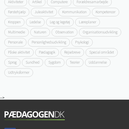
Aktiviteter
Artikel
Computere
Forældresamarbejde
Førstehjælp
Juleaktivitet
Kommunikation
Kompetencer
Kroppen
Ledelse
Leg og legetøj
Læreplaner
Multimedie
Naturen
Observation
Organisationsudvikling
Personale
Personlighedsudvikling
Psykologi
Påske aktivitet
Pædagogik
Rejsebreve
Special området
Sprog
Sundhed
Sygdom
Teorier
Uddannelse
Udtryksformer
-->