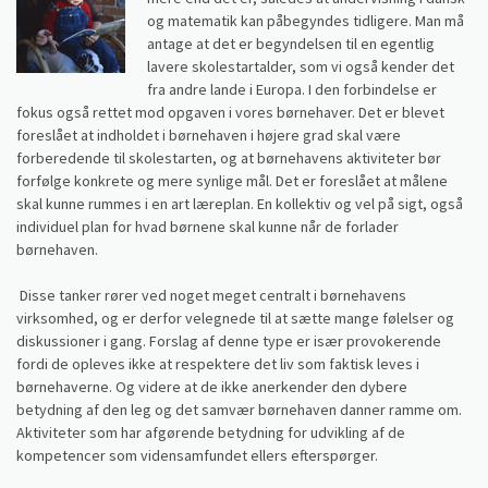
og matematik kan påbegyndes tidligere. Man må
antage at det er begyndelsen til en egentlig
lavere skolestartalder, som vi også kender det
fra andre lande i Europa. I den forbindelse er
fokus også rettet mod opgaven i vores børnehaver. Det er blevet
foreslået at indholdet i børnehaven i højere grad skal være
forberedende til skolestarten, og at børnehavens aktiviteter bør
forfølge konkrete og mere synlige mål. Det er foreslået at målene
skal kunne rummes i en art læreplan. En kollektiv og vel på sigt, også
individuel plan for hvad børnene skal kunne når de forlader
børnehaven.
Disse tanker rører ved noget meget centralt i børnehavens
virksomhed, og er derfor velegnede til at sætte mange følelser og
diskussioner i gang. Forslag af denne type er især provokerende
fordi de opleves ikke at respektere det liv som faktisk leves i
børnehaverne. Og videre at de ikke anerkender den dybere
betydning af den leg og det samvær børnehaven danner ramme om.
Aktiviteter som har afgørende betydning for udvikling af de
kompetencer som vidensamfundet ellers efterspørger.