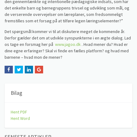
den gennemtænkte og intentionelle pædagogiske indsats, som har
det enkelte barn og børnegruppens trivsel og udvikling som mål, og
de verserende overvejelser om læreplaner, som fredsommeligt
fremstilles som et forsøg på at tilføre legen læringselementer?”
Det spørgsmål kommer vi til at diskutere meget de kommende år.
Derfor gælder det om at udvikle synspunkterne i en ægte dialog. Lad
os tage en forsmag her på
www.jagoo.dk
. Hvad mener du? Hvad er
dine egne erfaringer? Skal vi finde en fælles platform? og hvad med
børnene – hvad mon de mener?
Bilag
Hent PDF
Hent Word
SENESTE ARTIKLER