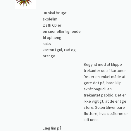
Du skal bruge:
skolelim
2 stk CD'er
en snor eller lignende
til ophæng
saks
karton i gul, rød og
orange
Begynd med at klippe
trekanter ud af kartonen.
Det er en enkel måde at
gøre det på, bare klip
skråt bagud i en
trekantet papbid. Det er
ikke vigtigt, at de er lige
store. Solen bliver bare
flottere, hvis strålerne er
lidt uens.
Læg lim på