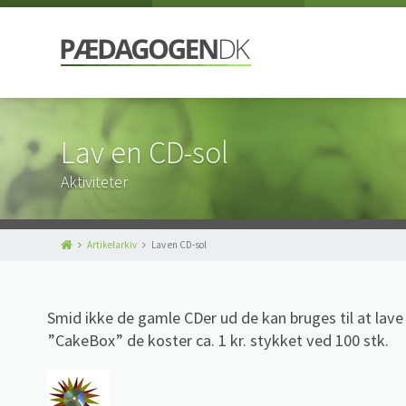
Lav en CD-sol
Aktiviteter
Artikelarkiv
Lav en CD-sol
Smid ikke de gamle CDer ud de kan bruges til at lave 
”CakeBox” de koster ca. 1 kr. stykket ved 100 stk.