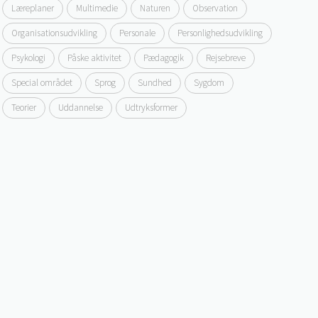
Læreplaner
Multimedie
Naturen
Observation
Organisationsudvikling
Personale
Personlighedsudvikling
Psykologi
Påske aktivitet
Pædagogik
Rejsebreve
Special området
Sprog
Sundhed
Sygdom
Teorier
Uddannelse
Udtryksformer