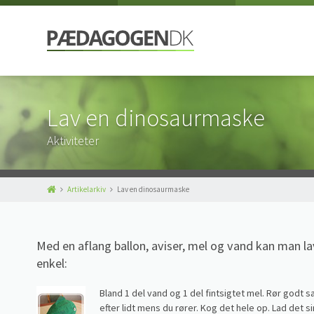
Lav en dinosaurmaske
Aktiviteter
Artikelarkiv
Lav en dinosaurmaske
Med en aflang ballon, aviser, mel og vand kan man l
enkel:
Bland 1 del vand og 1 del fintsigtet mel. Rør godt 
efter lidt mens du rører. Kog det hele op. Lad det sim