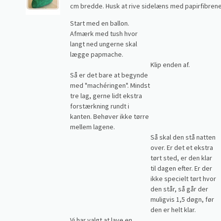
cm bredde. Husk at rive sidelæns med papirfibrene! 
Start med en ballon.
Afmærk med tush hvor
langt ned ungerne skal
lægge papmache.
Klip enden af.
Så er det bare at begynde
med "machéringen". Mindst
tre lag, gerne lidt ekstra
forstærkning rundt i
kanten. Behøver ikke tørre
mellem lagene.
Så skal den stå natten
over. Er det et ekstra
tørt sted, er den klar
til dagen efter. Er der
ikke specielt tørt hvor
den står, så går der
muligvis 1,5 døgn, før
den er helt klar.
Vi har valgt at lave en