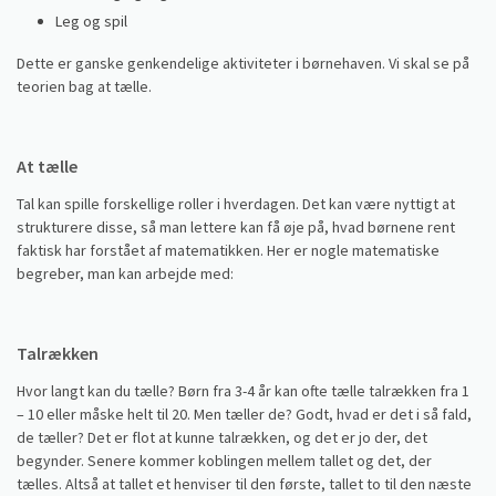
Leg og spil
Dette er ganske genkendelige aktiviteter i børnehaven. Vi skal se på
teorien bag at tælle.
At tælle
Tal kan spille forskellige roller i hverdagen. Det kan være nyttigt at
strukturere disse, så man lettere kan få øje på, hvad børnene rent
faktisk har forstået af matematikken. Her er nogle matematiske
begreber, man kan arbejde med:
Talrækken
Hvor langt kan du tælle? Børn fra 3-4 år kan ofte tælle talrækken fra 1
– 10 eller måske helt til 20. Men tæller de? Godt, hvad er det i så fald,
de tæller? Det er flot at kunne talrækken, og det er jo der, det
begynder. Senere kommer koblingen mellem tallet og det, der
tælles. Altså at tallet et henviser til den første, tallet to til den næste