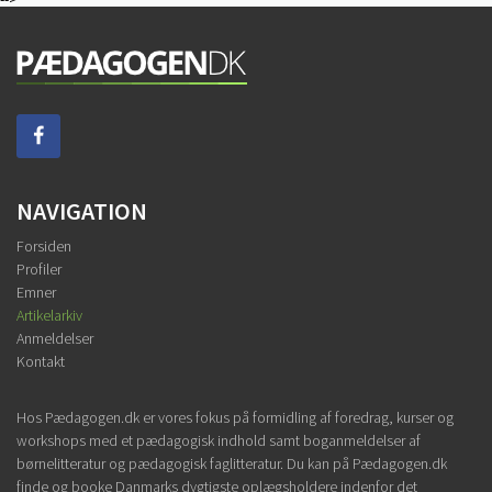
NAVIGATION
Forsiden
Profiler
Emner
Artikelarkiv
Anmeldelser
Kontakt
Hos Pædagogen.dk er vores fokus på formidling af foredrag, kurser og
workshops med et pædagogisk indhold samt boganmeldelser af
børnelitteratur og pædagogisk faglitteratur. Du kan på Pædagogen.dk
finde og booke Danmarks dygtigste oplægsholdere indenfor det