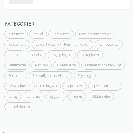
KATEGORIER
Aktiviteter
Artikel
Computere
Forældresamarbejde
Førstehjælp
Juleaktivitet
Kommunikation
Kompetencer
Kroppen
Ledelse
Leg og legetøj
Læreplaner
Multimedie
Naturen
Observation
Organisationsudvikling
Personale
Personlighedsudvikling
Psykologi
Påske aktivitet
Pædagogik
Rejsebreve
Special området
Sprog
Sundhed
Sygdom
Teorier
Uddannelse
Udtryksformer
-->