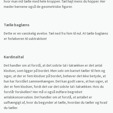
hvor man må tælle med hele kroppen. Tæl højt mens du hopper. Her
møder børnene også de geometriske figurer.
Tælle baglæns
Dette er en vanskelig øvelse. Tæl ned fra fem til nul. At tælle baglæns
er forløberen til subtraktion!
Kardinaltal
Det handler om at forstå, at det sidste tal i talrækken er det antal
klodser, som ligger på bordet. Men selv om barnet tæller til fem og
siger, at der er fem klodser på bordet, behøver det ikke betyde, at
hun har forstået sammenhængen. Det kan godt være, at hun siger, at
der er fem klodser, fordi det var det sidste tal i talrækken. Hvis du
forstår forskellen? Her må vi også indføre begrebet
antalskonservation. Det handler om at forstå, at antallet er
uafhængigt af, hvor du begynder at tælle, hvordan du tæller og hvad
du tæller.