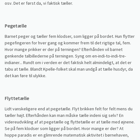
osv. Det er først da, vi faktisk tæller.
Pegetælle
Barnet peger og tæller fem klodser, som ligger på bordet. Hun flytter
pegefingeren for hver gang og kommer frem til det rigtige tal, fem.
Hvor mange prikker er der på terningen? Efterhånden vil barnet
genkende talbillederne på terningen. Syng om en-indi-to-indi-tre-
indianer... Rundt om i verden er det faktisk helt almindeligt, at det er
tabu at tælle. Blandt Kpelle-folket skal man undgå at tælle husdyr, da
det kan føre til ulykke.
Flyttetælle
Lidt vanskeligere end at pegetælle. Flyt brikken felt for felt mens du
tæller højt. Efterhånden kan man måske tælle indeni sig selv? En
videreudvikling af at pegetælle og flyttetælle er at tælle med øjnene.
Se på fem klodser som ligger på bordet. Hvor mange er der? At
hoppe paradis er en glimrende matematisk aktivitet i børnehaven,