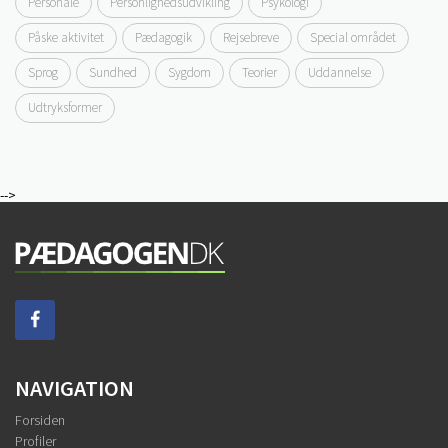
Personale
Personlighedsudvikling
Psykologi
Påske aktivitet
Pædagogik
Rejsebreve
Special området
Sprog
Sundhed
Sygdom
Teorier
Uddannelse
Udtryksformer
-->
NAVIGATION
Forsiden
Profiler