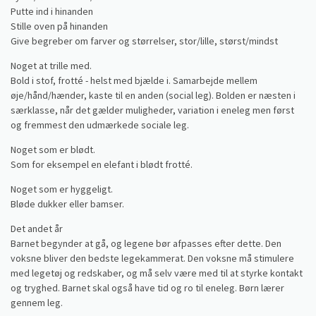
Putte ind i hinanden
Stille oven på hinanden
Give begreber om farver og størrelser, stor/lille, størst/mindst
Noget at trille med.
Bold i stof, frotté - helst med bjælde i. Samarbejde mellem
øje/hånd/hænder, kaste til en anden (social leg). Bolden er næsten i
særklasse, når det gælder muligheder, variation i eneleg men først
og fremmest den udmærkede sociale leg.
Noget som er blødt.
Som for eksempel en elefant i blødt frotté.
Noget som er hyggeligt.
Bløde dukker eller bamser.
Det andet år
Barnet begynder at gå, og legene bør afpasses efter dette. Den
voksne bliver den bedste legekammerat. Den voksne må stimulere
med legetøj og redskaber, og må selv være med til at styrke kontakt
og tryghed. Barnet skal også have tid og ro til eneleg. Børn lærer
gennem leg.