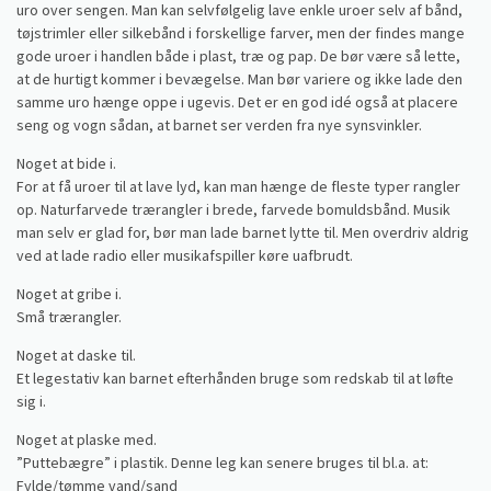
uro over sengen. Man kan selvfølgelig lave enkle uroer selv af bånd,
tøjstrimler eller silkebånd i forskellige farver, men der findes mange
gode uroer i handlen både i plast, træ og pap. De bør være så lette,
at de hurtigt kommer i bevægelse. Man bør variere og ikke lade den
samme uro hænge oppe i ugevis. Det er en god idé også at placere
seng og vogn sådan, at barnet ser verden fra nye synsvinkler.
Noget at bide i.
For at få uroer til at lave lyd, kan man hænge de fleste typer rangler
op. Naturfarvede trærangler i brede, farvede bomuldsbånd. Musik
man selv er glad for, bør man lade barnet lytte til. Men overdriv aldrig
ved at lade radio eller musikafspiller køre uafbrudt.
Noget at gribe i.
Små trærangler.
Noget at daske til.
Et legestativ kan barnet efterhånden bruge som redskab til at løfte
sig i.
Noget at plaske med.
”Puttebægre” i plastik. Denne leg kan senere bruges til bl.a. at:
Fylde/tømme vand/sand