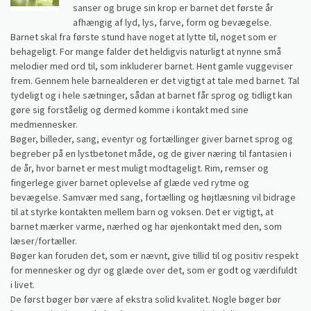
sanser og bruge sin krop er barnet det første år
afhængig af lyd, lys, farve, form og bevægelse.
Barnet skal fra første stund have noget at lytte til, noget som er
behageligt. For mange falder det heldigvis naturligt at nynne små
melodier med ord til, som inkluderer barnet. Hent gamle vuggeviser
frem. Gennem hele barnealderen er det vigtigt at tale med barnet. Tal
tydeligt og i hele sætninger, sådan at barnet får sprog og tidligt kan
gøre sig forståelig og dermed komme i kontakt med sine
medmennesker.
Bøger, billeder, sang, eventyr og fortællinger giver barnet sprog og
begreber på en lystbetonet måde, og de giver næring til fantasien i
de år, hvor barnet er mest muligt modtageligt. Rim, remser og
fingerlege giver barnet oplevelse af glæde ved rytme og
bevægelse. Samvær med sang, fortælling og højtlæsning vil bidrage
til at styrke kontakten mellem barn og voksen. Det er vigtigt, at
barnet mærker varme, nærhed og har øjenkontakt med den, som
læser/fortæller.
Bøger kan foruden det, som er nævnt, give tillid til og positiv respekt
for mennesker og dyr og glæde over det, som er godt og værdifuldt
i livet.
De først bøger bør være af ekstra solid kvalitet. Nogle bøger bør