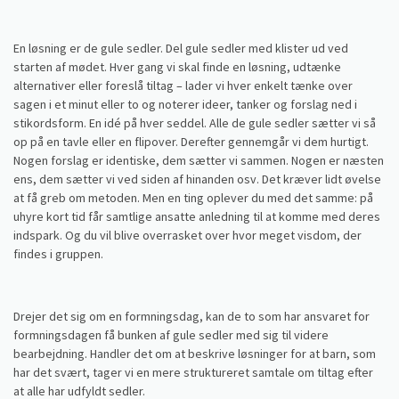
En løsning er de gule sedler. Del gule sedler med klister ud ved
starten af mødet. Hver gang vi skal finde en løsning, udtænke
alternativer eller foreslå tiltag – lader vi hver enkelt tænke over
sagen i et minut eller to og noterer ideer, tanker og forslag ned i
stikordsform. En idé på hver seddel. Alle de gule sedler sætter vi så
op på en tavle eller en flipover. Derefter gennemgår vi dem hurtigt.
Nogen forslag er identiske, dem sætter vi sammen. Nogen er næsten
ens, dem sætter vi ved siden af hinanden osv. Det kræver lidt øvelse
at få greb om metoden. Men en ting oplever du med det samme: på
uhyre kort tid får samtlige ansatte anledning til at komme med deres
indspark. Og du vil blive overrasket over hvor meget visdom, der
findes i gruppen.
Drejer det sig om en formningsdag, kan de to som har ansvaret for
formningsdagen få bunken af gule sedler med sig til videre
bearbejdning. Handler det om at beskrive løsninger for at barn, som
har det svært, tager vi en mere struktureret samtale om tiltag efter
at alle har udfyldt sedler.