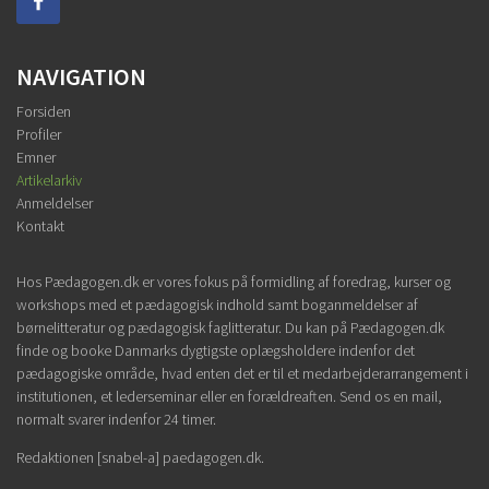
NAVIGATION
Forsiden
Profiler
Emner
Artikelarkiv
Anmeldelser
Kontakt
Hos Pædagogen.dk er vores fokus på formidling af foredrag, kurser og
workshops med et pædagogisk indhold samt boganmeldelser af
børnelitteratur og pædagogisk faglitteratur. Du kan på Pædagogen.dk
finde og booke Danmarks dygtigste oplægsholdere indenfor det
pædagogiske område, hvad enten det er til et medarbejderarrangement i
institutionen, et lederseminar eller en forældreaften. Send os en mail,
normalt svarer indenfor 24 timer.
Redaktionen [snabel-a] paedagogen.dk.