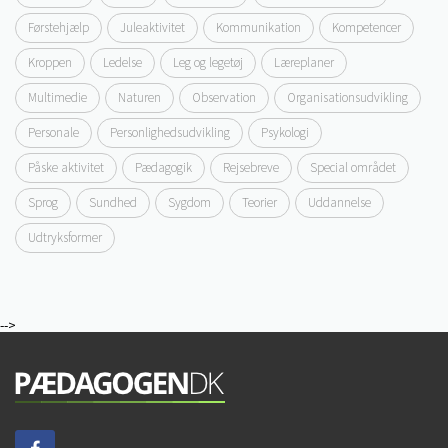
Førstehjælp
Juleaktivitet
Kommunikation
Kompetencer
Kroppen
Ledelse
Leg og legetøj
Læreplaner
Multimedie
Naturen
Observation
Organisationsudvikling
Personale
Personlighedsudvikling
Psykologi
Påske aktivitet
Pædagogik
Rejsebreve
Special området
Sprog
Sundhed
Sygdom
Teorier
Uddannelse
Udtryksformer
-->