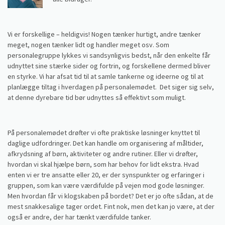
Vi er forskellige – heldigvis! Nogen tænker hurtigt, andre tænker
meget, nogen tænker lidt og handler meget osv. Som
personalegruppe lykkes vi sandsynligvis bedst, når den enkelte får
udnyttet sine stærke sider og fortrin, og forskellene dermed bliver
en styrke. Vi har afsat tid til at samle tankerne og ideerne og til at
planlægge tiltag i hverdagen på personalemødet. Det siger sig selv,
at denne dyrebare tid bør udnyttes så effektivt som muligt.
På personalemødet drøfter vi ofte praktiske løsninger knyttet til
daglige udfordringer. Det kan handle om organisering af måltider,
afkrydsning af børn, aktiviteter og andre rutiner. Eller vi drøfter,
hvordan vi skal hjælpe børn, som har behov for lidt ekstra. Hvad
enten vi er tre ansatte eller 20, er der synspunkter og erfaringer i
gruppen, som kan være værdifulde på vejen mod gode løsninger.
Men hvordan får vi klogskaben på bordet? Det er jo ofte sådan, at de
mest snakkesalige tager ordet. Fint nok, men det kan jo være, at der
også er andre, der har tænkt værdifulde tanker.