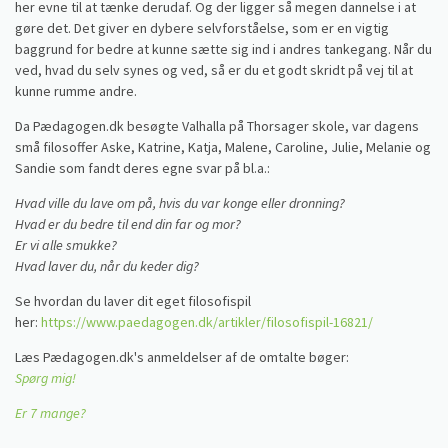
her evne til at tænke derudaf. Og der ligger så megen dannelse i at
gøre det. Det giver en dybere selvforståelse, som er en vigtig
baggrund for bedre at kunne sætte sig ind i andres tankegang. Når du
ved, hvad du selv synes og ved, så er du et godt skridt på vej til at
kunne rumme andre.
Da Pædagogen.dk besøgte Valhalla på Thorsager skole, var dagens
små filosoffer Aske, Katrine, Katja, Malene, Caroline, Julie, Melanie og
Sandie som fandt deres egne svar på bl.a.:
Hvad ville du lave om på, hvis du var konge eller dronning?
Hvad er du bedre til end din far og mor?
Er vi alle smukke?
Hvad laver du, når du keder dig?
Se hvordan du laver dit eget filosofispil
her:
https://www.paedagogen.dk/artikler/filosofispil-16821/
Læs Pædagogen.dk's anmeldelser af de omtalte bøger:
Spørg mig!
Er 7 mange?