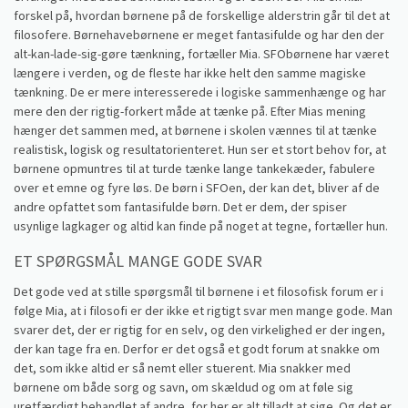
forskel på, hvordan børnene på de forskellige alderstrin går til det at
filosofere. Børnehavebørnene er meget fantasifulde og har den der
alt-kan-lade-sig-gøre tænkning, fortæller Mia. SFObørnene har været
længere i verden, og de fleste har ikke helt den samme magiske
tænkning. De er mere interesserede i logiske sammenhænge og har
mere den der rigtig-forkert måde at tænke på. Efter Mias mening
hænger det sammen med, at børnene i skolen vænnes til at tænke
realistisk, logisk og resultatorienteret. Hun ser et stort behov for, at
børnene opmuntres til at turde tænke lange tankekæder, fabulere
over et emne og fyre løs. De børn i SFOen, der kan det, bliver af de
andre opfattet som fantasifulde børn. Det er dem, der spiser
usynlige lagkager og altid kan finde på noget at tegne, fortæller hun.
ET SPØRGSMÅL MANGE GODE SVAR
Det gode ved at stille spørgsmål til børnene i et filosofisk forum er i
følge Mia, at i filosofi er der ikke et rigtigt svar men mange gode. Man
svarer det, der er rigtig for en selv, og den virkelighed er der ingen,
der kan tage fra en. Derfor er det også et godt forum at snakke om
det, som ikke altid er så nemt eller stuerent. Mia snakker med
børnene om både sorg og savn, om skældud og om at føle sig
uretfærdigt behandlet af andre, for her er alt tilladt at sige. Og det er