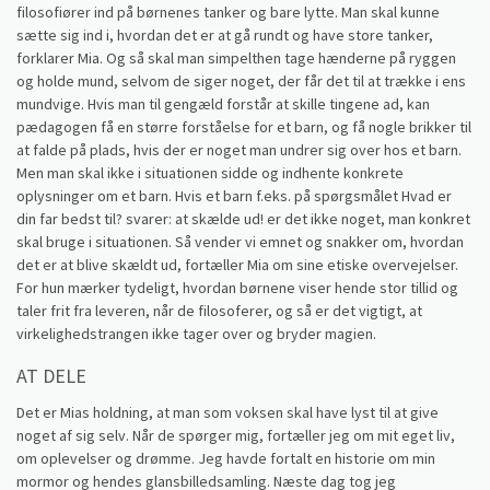
filosofiører ind på børnenes tanker og bare lytte. Man skal kunne
sætte sig ind i, hvordan det er at gå rundt og have store tanker,
forklarer Mia. Og så skal man simpelthen tage hænderne på ryggen
og holde mund, selvom de siger noget, der får det til at trække i ens
mundvige. Hvis man til gengæld forstår at skille tingene ad, kan
pædagogen få en større forståelse for et barn, og få nogle brikker til
at falde på plads, hvis der er noget man undrer sig over hos et barn.
Men man skal ikke i situationen sidde og indhente konkrete
oplysninger om et barn. Hvis et barn f.eks. på spørgsmålet Hvad er
din far bedst til? svarer: at skælde ud! er det ikke noget, man konkret
skal bruge i situationen. Så vender vi emnet og snakker om, hvordan
det er at blive skældt ud, fortæller Mia om sine etiske overvejelser.
For hun mærker tydeligt, hvordan børnene viser hende stor tillid og
taler frit fra leveren, når de filosoferer, og så er det vigtigt, at
virkelighedstrangen ikke tager over og bryder magien.
AT DELE
Det er Mias holdning, at man som voksen skal have lyst til at give
noget af sig selv. Når de spørger mig, fortæller jeg om mit eget liv,
om oplevelser og drømme. Jeg havde fortalt en historie om min
mormor og hendes glansbilledsamling. Næste dag tog jeg