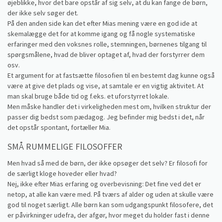
øjeblikke, hvor det bare opstår af sig selv, at du kan fange de børn,
der ikke selv søger det.
På den anden side kan det efter Mias mening være en god ide at
skemalægge det for at komme igang og få nogle systematiske
erfaringer med den voksnes rolle, stemningen, børnenes tilgang til
spørgsmålene, hvad de bliver optaget af, hvad der forstyrrer dem
osv.
Et argument for at fastsætte filosofien til en bestemt dag kunne også
være at give det plads og vise, at samtale er en vigtig aktivitet. At
man skal bruge både tid og f.eks. et uforstyrret lokale.
Men måske handler det i virkeligheden mest om, hvilken struktur der
passer dig bedst som pædagog. Jeg befinder mig bedst i det, når
det opstår spontant, fortæller Mia.
SMÅ RUMMELIGE FILOSOFFER
Men hvad så med de børn, der ikke opsøger det selv? Er filosofi for
de særligt kloge hoveder eller hvad?
Nej, ikke efter Mias erfaring og overbevisning: Det fine ved det er
netop, at alle kan være med. På tværs af alder og uden at skulle være
god til noget særligt. Alle børn kan som udgangspunkt filosofere, det
er påvirkninger udefra, der afgør, hvor meget du holder fast i denne