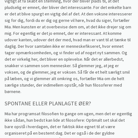
vigtigt at få skabt en stemning, hvor der bliver plads til, at det
pludselig er emnet, der bliver det interessante. For det enkelte barn
er det at blive spurgt en vigtig del af det. At den voksne interesserer
sig for dig, fordi du er dig og gerne vil høre, hvad du siger, fortæller
Mia. Men kunsten er at overbevise dem om, at det ikke drejer sig om
mig. For egentlig er det jo emnet, der er interessant. At komme
udover kanten, udover det der med, hvad man er vant til at tænke til
daglig. Der hvor samtalen ikke er menneskefikseret, hvor emnet
tager opmærksomheden, og vi finder ud af noget nyt sammen. Og
det er virkelig her, det bliver en oplevelse. Når det er allerbedst,
snakker vi sammen som mennesker. Så glemmer jeg, at jeg er
voksen, og de glemmer, jeg er voksen. Så får de et helt særligt smil
på læben, og vi glemmer alt omkring os, fortæller Mia om de helt
særlige stunder, der indimellem opstår, når hun filosoferer med
børnene.
SPONTANE ELLER PLANLAGTE ØER?
Mia har programsat filosofien to gange om ugen, men det er egentlig
ikke sådan, hun bedst kan lide at filosofere: Optimalt set skal det
bare opstå i hverdagen, det er faktisk ikke egnet til at være
organiseret på en bestemt dag. Det er også i de der gyldne