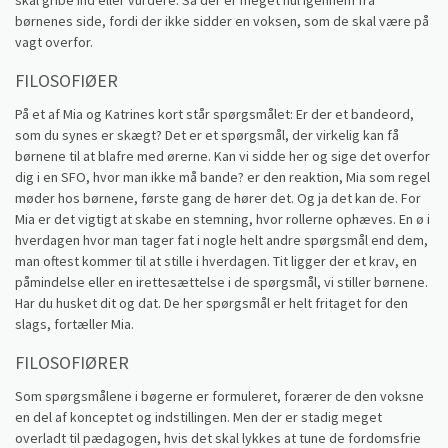
skal gribe ind eller vurdere. Så der er meget hul igennem fra
børnenes side, fordi der ikke sidder en voksen, som de skal være på
vagt overfor.
FILOSOFIØER
På et af Mia og Katrines kort står spørgsmålet: Er der et bandeord,
som du synes er skægt? Det er et spørgsmål, der virkelig kan få
børnene til at blafre med ørerne. Kan vi sidde her og sige det overfor
dig i en SFO, hvor man ikke må bande? er den reaktion, Mia som regel
møder hos børnene, første gang de hører det. Og ja det kan de. For
Mia er det vigtigt at skabe en stemning, hvor rollerne ophæves. En ø i
hverdagen hvor man tager fat i nogle helt andre spørgsmål end dem,
man oftest kommer til at stille i hverdagen. Tit ligger der et krav, en
påmindelse eller en irettesættelse i de spørgsmål, vi stiller børnene.
Har du husket dit og dat. De her spørgsmål er helt fritaget for den
slags, fortæller Mia.
FILOSOFIØRER
Som spørgsmålene i bøgerne er formuleret, forærer de den voksne
en del af konceptet og indstillingen. Men der er stadig meget
overladt til pædagogen, hvis det skal lykkes at tune de fordomsfrie