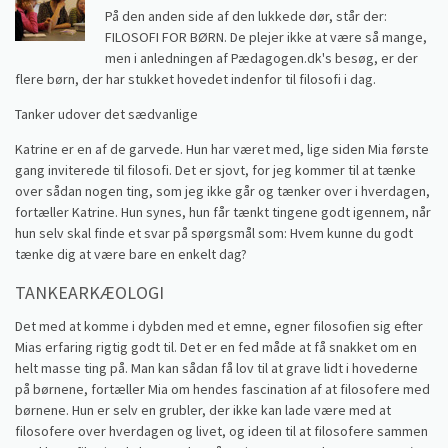
På den anden side af den lukkede dør, står der:
FILOSOFI FOR BØRN. De plejer ikke at være så mange,
men i anledningen af Pædagogen.dk's besøg, er der
flere børn, der har stukket hovedet indenfor til filosofi i dag.
Tanker udover det sædvanlige
Katrine er en af de garvede. Hun har været med, lige siden Mia første
gang inviterede til filosofi. Det er sjovt, for jeg kommer til at tænke
over sådan nogen ting, som jeg ikke går og tænker over i hverdagen,
fortæller Katrine. Hun synes, hun får tænkt tingene godt igennem, når
hun selv skal finde et svar på spørgsmål som: Hvem kunne du godt
tænke dig at være bare en enkelt dag?
TANKEARKÆOLOGI
Det med at komme i dybden med et emne, egner filosofien sig efter
Mias erfaring rigtig godt til. Det er en fed måde at få snakket om en
helt masse ting på. Man kan sådan få lov til at grave lidt i hovederne
på børnene, fortæller Mia om hendes fascination af at filosofere med
børnene. Hun er selv en grubler, der ikke kan lade være med at
filosofere over hverdagen og livet, og ideen til at filosofere sammen