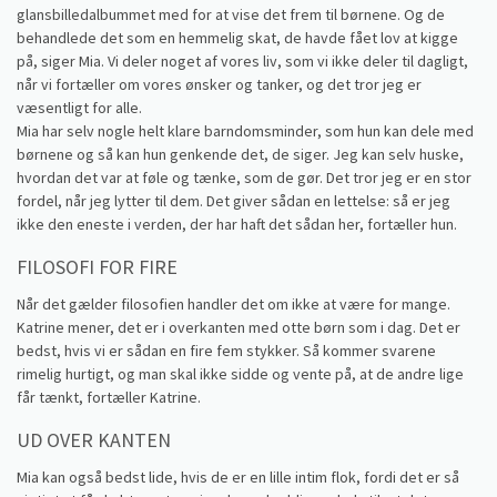
glansbilledalbummet med for at vise det frem til børnene. Og de
behandlede det som en hemmelig skat, de havde fået lov at kigge
på, siger Mia. Vi deler noget af vores liv, som vi ikke deler til dagligt,
når vi fortæller om vores ønsker og tanker, og det tror jeg er
væsentligt for alle.
Mia har selv nogle helt klare barndomsminder, som hun kan dele med
børnene og så kan hun genkende det, de siger. Jeg kan selv huske,
hvordan det var at føle og tænke, som de gør. Det tror jeg er en stor
fordel, når jeg lytter til dem. Det giver sådan en lettelse: så er jeg
ikke den eneste i verden, der har haft det sådan her, fortæller hun.
FILOSOFI FOR FIRE
Når det gælder filosofien handler det om ikke at være for mange.
Katrine mener, det er i overkanten med otte børn som i dag. Det er
bedst, hvis vi er sådan en fire fem stykker. Så kommer svarene
rimelig hurtigt, og man skal ikke sidde og vente på, at de andre lige
får tænkt, fortæller Katrine.
UD OVER KANTEN
Mia kan også bedst lide, hvis de er en lille intim flok, fordi det er så