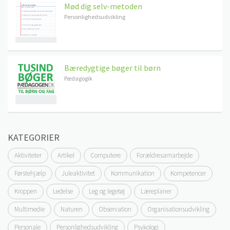
Mød dig selv-metoden
Personlighedsudvikling
Bæredygtige bøger til børn
Pædagogik
KATEGORIER
Aktiviteter
Artikel
Computere
Forældresamarbejde
Førstehjælp
Juleaktivitet
Kommunikation
Kompetencer
Kroppen
Ledelse
Leg og legetøj
Læreplaner
Multimedie
Naturen
Observation
Organisationsudvikling
Personale
Personlighedsudvikling
Psykologi