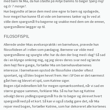
med børn fik Mia, da hun stødte på Antje Damms to bøger
Spørg mig!
og
Er 7 mange?
.
Hun begyndte at læse dem med sine egne to børn og opdagede,
hvor meget hun kunne få at vide om børnenes tanker og liv ved at
stille dem spørgsmål fra bøgerne og snakke med dem om de emner,
spørgsmålene lægger op til.
FILOSOFISPIL
Allerede under Mias øvelsespraktik i en børnehave, prøvede hun
filosofiideen af i rollen som pædagog. Børnene var vilde med
spørgsmålene og spurgte ofte: har du den der bog med i dag? Så sad
de i en klynge omkring mig, og jeg skrev deres svar ned og læste
dem højt flere gange, fortæller Mia om børnehavebørnenes
interesse. I børnehaven opstod de filosofiske stunder oftest
spontant, og så blev bogen hevet frem. Her i SFOen er det nærmest
gået hen og blevet et spil, som Katrine siger.
Bogen stjal indimellem lidt for megen opmærksomhed, når vi sad en
større gruppe sammen, forklarer Mia. Så nu har hun og Katrine
udvalgt deres yndlingsspørgsmål fra de to bøger og skrevet hvert
spørgsmål ned på et kort. Så kan vi også stadig gøre det, når Mia
rejser med bogen, fortæller Katrine, som har dekoreret alle kortenes