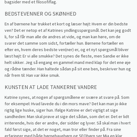
bagsider med et filosofiflag.
BEDSTEVENNER OG SKØNHED
En af børnene har trukket et kort og læser højt: Hvem er din bedste
ven? Det er netop et af Katrines yndlingsspørgsmål. Det kan jeg godt
li, for så får man alle de andres at vide, og man kan høre, om de
svarer det samme som sidst, fortæller hun. Børnene fortæller en
efter en, hvem deres bedste ven(ner) er, og et nyt spørgsmål bliver
læst højt: Er vi alle smukke? Det synes de fleste, men Sandie er ikke
helt sikker. Jeg så engang en gammel mand med klap for det ene øje
og rådne tænder. Han haltede sådan på sit ene ben, beskriver hun og
når frem til: Han var ikke smuk.
KUNSTEN AT LADE TANKERNE VANDRE
Katrine synes, at nogen af spørgsmålene er svære at svare på. Som
for eksempel: Hvad lavede du i din mors mave? Det kan man jo ikke
rigtig lige huske, siger hun. Ifølge Katrine er det vigtigt at sige
sandheden: Man skal prøve at sige det sådan, som det er. Det er lidt
irriterende, hvis der er andre, der sidder og lyver. Så skal man i hvert
fald først sige, at det er noget, man tror eller finder på. Fra sine
erfaringer med både børnehavebørn og SFObørn ser Mia en klar