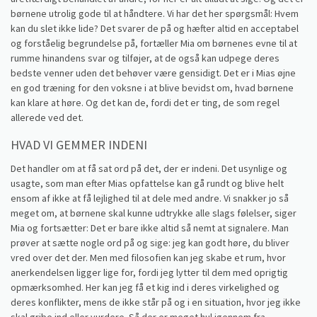
børnene utrolig gode til at håndtere. Vi har det her spørgsmål: Hvem
kan du slet ikke lide? Det svarer de på og hæfter altid en acceptabel
og forståelig begrundelse på, fortæller Mia om børnenes evne til at
rumme hinandens svar og tilføjer, at de også kan udpege deres
bedste venner uden det behøver være gensidigt. Det er i Mias øjne
en god træning for den voksne i at blive bevidst om, hvad børnene
kan klare at høre. Og det kan de, fordi det er ting, de som regel
allerede ved det.
HVAD VI GEMMER INDENI
Det handler om at få sat ord på det, der er indeni. Det usynlige og
usagte, som man efter Mias opfattelse kan gå rundt og blive helt
ensom af ikke at få lejlighed til at dele med andre. Vi snakker jo så
meget om, at børnene skal kunne udtrykke alle slags følelser, siger
Mia og fortsætter: Det er bare ikke altid så nemt at signalere. Man
prøver at sætte nogle ord på og sige: jeg kan godt høre, du bliver
vred over det der. Men med filosofien kan jeg skabe et rum, hvor
anerkendelsen ligger lige for, fordi jeg lytter til dem med oprigtig
opmærksomhed. Her kan jeg få et kig ind i deres virkelighed og
deres konflikter, mens de ikke står på og i en situation, hvor jeg ikke