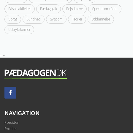
Påske aktivitet
Pædagogik
Rejsebreve
Special området
Sprog
Sundhed
Sygdom
Teorier
Uddannelse
Udtryksformer
-->
NAVIGATION
Forsiden
Profiler