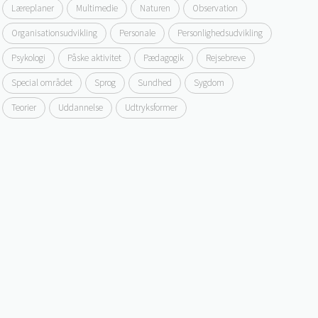
Læreplaner
Multimedie
Naturen
Observation
Organisationsudvikling
Personale
Personlighedsudvikling
Psykologi
Påske aktivitet
Pædagogik
Rejsebreve
Special området
Sprog
Sundhed
Sygdom
Teorier
Uddannelse
Udtryksformer