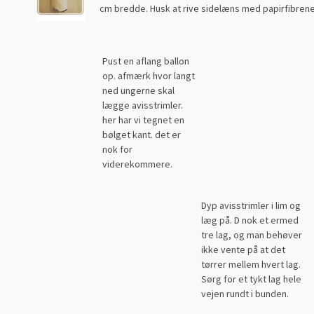
cm bredde. Husk at rive sidelæns med papirfibrene! 
Pust en aflang ballon
op. afmærk hvor langt
ned ungerne skal
lægge avisstrimler.
her har vi tegnet en
bølget kant. det er
nok for
viderekommere.
Dyp avisstrimler i lim og
læg på. D nok et ermed
tre lag, og man behøver
ikke vente på at det
tørrer mellem hvert lag.
Sørg for et tykt lag hele
vejen rundt i bunden.