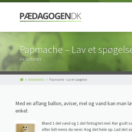
Papmache – Lav et spøgels
Aktiviteter
Artikelarkiv
Papmache – Lav et spøgelse
Med en aflang ballon, aviser, mel og vand kan man l
enkel:
Bland 1 del vand og 1 del fintsigtet mel. Rør godt 
efter lidt mens du rører. Kog det hele op. Lad det sim